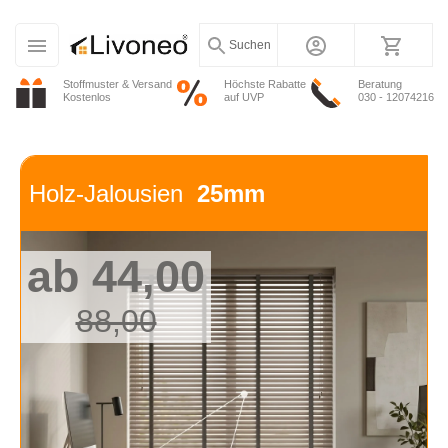
Suchen
Stoffmuster & Versand
Höchste Rabatte
Beratung
Kostenlos
auf UVP
030 - 12074216
Holz-Jalousien
25mm
ab 44,00
88,00