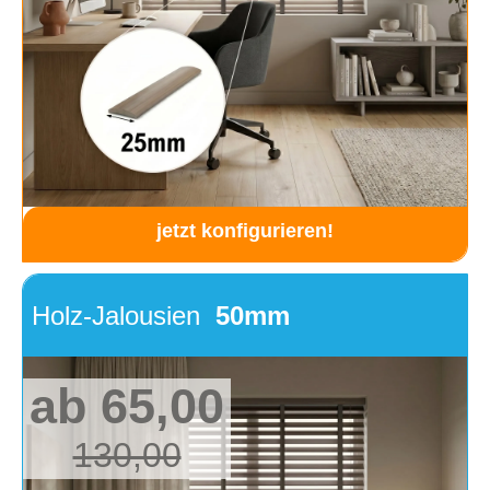
jetzt konfigurieren!
Holz-Jalousien
50mm
ab 65,00
130,00