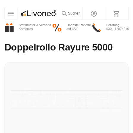
Suchen
Stoffmuster & Versand
Höchste Rabatte
Beratung
Kostenlos
auf UVP
030 - 12074216
Doppelrollo
Rayure 5000