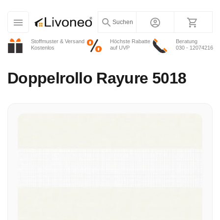
Suchen
Stoffmuster & Versand
Höchste Rabatte
Beratung
Kostenlos
auf UVP
030 - 12074216
Doppelrollo
Rayure 5018