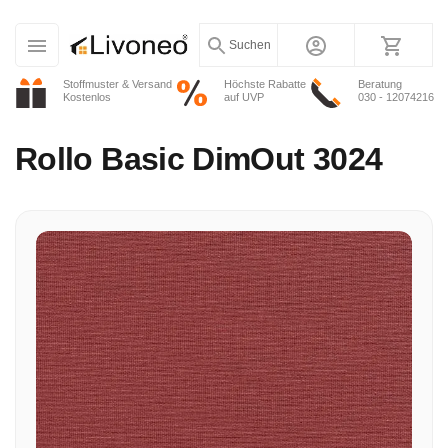
Suchen
Stoffmuster & Versand
Höchste Rabatte
Beratung
Kostenlos
auf UVP
030 - 12074216
Rollo
Basic DimOut 3024