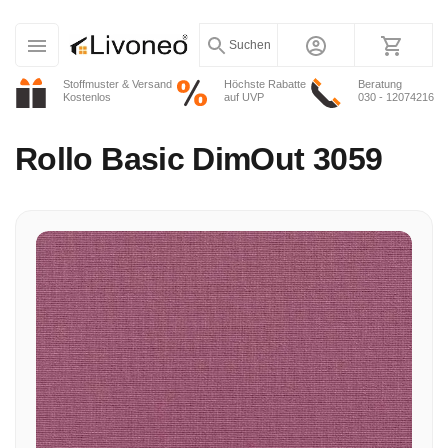
Suchen
Stoffmuster & Versand
Höchste Rabatte
Beratung
Kostenlos
auf UVP
030 - 12074216
Rollo
Basic DimOut 3059