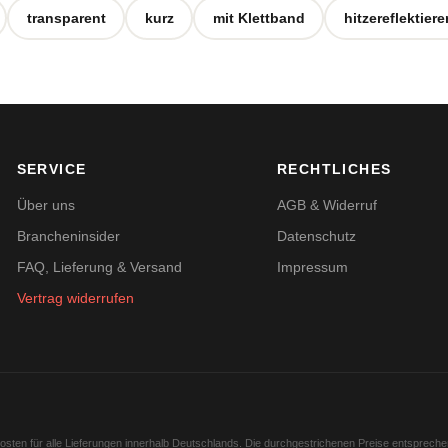
transparent
kurz
mit Klettband
hitzereflektier
SERVICE
RECHTLICHES
Über uns
AGB & Widerruf
Brancheninsider
Datenschutz
FAQ, Lieferung & Versand
Impressum
Vertrag widerrufen
kosten für alle Lieferungen innerhalb Deutschlands. Die durchgestrichenen Preise entsprech