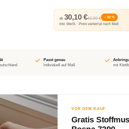
30,10 €
− 30 %
43,00 €
ab
inkl. MwSt. · Preis variiert je nach Maß
ät
Passt genau
Anbring
Deutschland
Individuell auf Maß
mit Klett
VOR DEM KAUF
Gratis Stoffmu