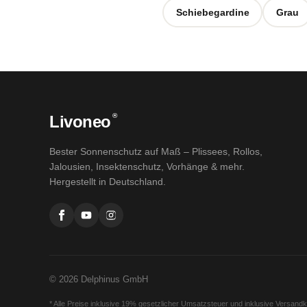
Schiebegardine
Grau
®
Livoneo
Bester Sonnenschutz auf Maß – Plissees, Rollos,
Jalousien, Insektenschutz, Vorhänge & mehr.
Hergestellt in Deutschland.
© 2026 Delphinus GmbH
* Alle Preise inklusive 19% gesetzlicher Umsatzsteuer und inklusive Versand