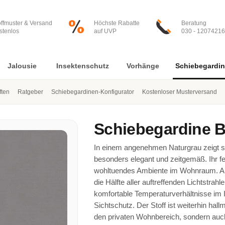
offmuster & Versand
Höchste Rabatte
Beratung
stenlos
auf UVP
030 - 12074216
Jalousie
Insektenschutz
Vorhänge
Schiebegardi
ften
Ratgeber
Schiebegardinen-Konfigurator
Kostenloser Musterversand
Schiebegardine
B
In einem angenehmen Naturgrau zeigt s
besonders elegant und zeitgemäß. Ihr fein
wohltuendes Ambiente im Wohnraum. Auf 
die Hälfte aller auftreffenden Lichtstrah
komfortable Temperaturverhältnisse im I
Sichtschutz. Der Stoff ist weiterhin hal
den privaten Wohnbereich, sondern auch