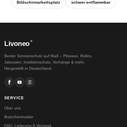
Bildschirmarbeitsplatz
schwer entflammbar
®
Livoneo
Bester Sonnenschutz auf Maß – Plissees, Rollos,
Jalousien, Insektenschutz, Vorhänge & mehr.
Hergestellt in Deutschland.
SERVICE
Über uns
Brancheninsider
FAQ, Lieferung & Versand