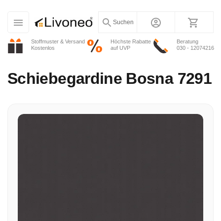
Suchen
Stoffmuster & Versand
Höchste Rabatte
Beratung
Kostenlos
auf UVP
030 - 12074216
Schiebegardine
Bosna 7291