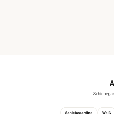
Ä
Schiebegard
Schiebegardine
Weiß