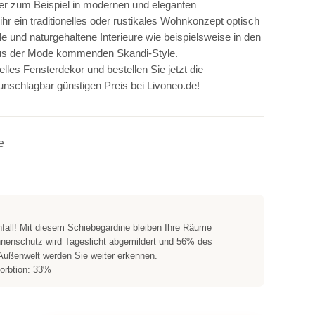
r zum Beispiel in modernen und eleganten
hr ein traditionelles oder rustikales Wohnkonzept optisch
lle und naturgehaltene Interieure wie beispielsweise in den
us der Mode kommenden Skandi-Style.
elles Fensterdekor und bestellen Sie jetzt die
nschlagbar günstigen Preis bei Livoneo.de!
e
nfall! Mit diesem Schiebegardine bleiben Ihre Räume
onnenschutz wird Tageslicht abgemildert und 56% des
r Außenwelt werden Sie weiter erkennen.
orbtion: 33%