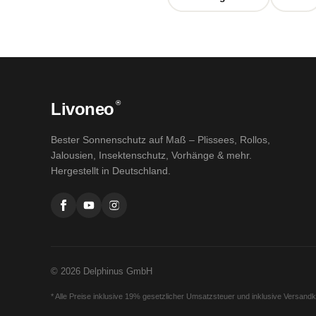
®
Livoneo
Bester Sonnenschutz auf Maß – Plissees, Rollos,
Jalousien, Insektenschutz, Vorhänge & mehr.
Hergestellt in Deutschland.
© 2026 Delphinus GmbH
* Alle Preise inklusive 19% gesetzlicher Umsatzsteuer und inklusive Versand