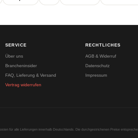
SERVICE
RECHTLICHES
Über uns
AGB & Widerruf
Brancheninsider
Datenschutz
FAQ, Lieferung & Versand
Impressum
Vertrag widerrufen
kosten für alle Lieferungen innerhalb Deutschlands. Die durchgestrichenen Preise entsprech