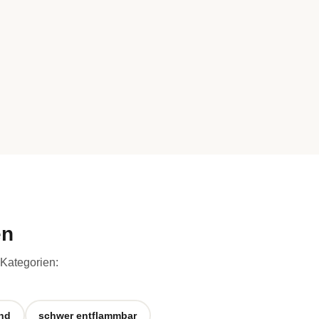
en
 Kategorien:
end
schwer entflammbar