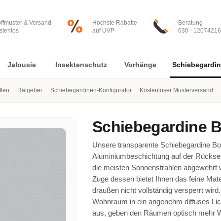
offmuster & Versand
Höchste Rabatte
Beratung
stenlos
auf UVP
030 - 12074216
Jalousie
Insektenschutz
Vorhänge
Schiebegardi
ften
Ratgeber
Schiebegardinen-Konfigurator
Kostenloser Musterversand
Schiebegardine
B
Unsere transparente Schiebegardine Bo
Aluminiumbeschichtung auf der Rückseit
die meisten Sonnenstrahlen abgewehrt w
Zuge dessen bietet Ihnen das feine Mater
draußen nicht vollständig versperrt wird. 
Wohnraum in ein angenehm diffuses Lich
aus, geben den Räumen optisch mehr We