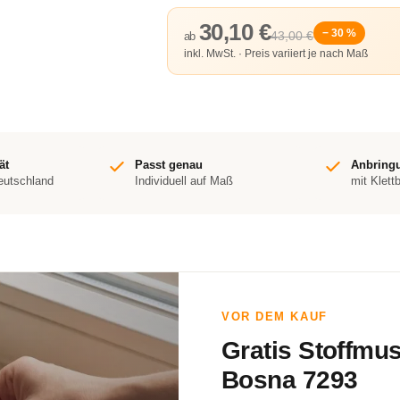
30,10 €
− 30 %
43,00 €
ab
inkl. MwSt. · Preis variiert je nach Maß
ät
Passt genau
Anbring
Deutschland
Individuell auf Maß
mit Klett
VOR DEM KAUF
Gratis Stoffmu
Bosna 7293