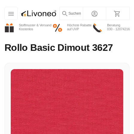
Suchen
Stoffmuster & Versand
Höchste Rabatte
Beratung
Kostenlos
auf UVP
030 - 12074216
Rollo
Basic Dimout 3627