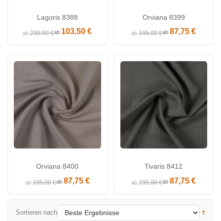
Lagoris 8388
Orviana 8399
103,50 €
87,75 €
ab
ab
230,00 €
195,00 €
ab
ab
Orviana 8400
Tivaris 8412
87,75 €
87,75 €
ab
ab
195,00 €
195,00 €
ab
ab
Sortieren nach