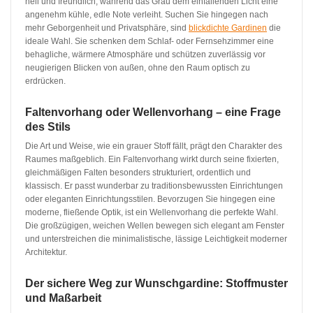
hell und freundlich, während das Grau dem einfallenden Licht eine
angenehm kühle, edle Note verleiht. Suchen Sie hingegen nach
mehr Geborgenheit und Privatsphäre, sind
blickdichte Gardinen
die
ideale Wahl. Sie schenken dem Schlaf- oder Fernsehzimmer eine
behagliche, wärmere Atmosphäre und schützen zuverlässig vor
neugierigen Blicken von außen, ohne den Raum optisch zu
erdrücken.
Faltenvorhang oder Wellenvorhang – eine Frage
des Stils
Die Art und Weise, wie ein grauer Stoff fällt, prägt den Charakter des
Raumes maßgeblich. Ein Faltenvorhang wirkt durch seine fixierten,
gleichmäßigen Falten besonders strukturiert, ordentlich und
klassisch. Er passt wunderbar zu traditionsbewussten Einrichtungen
oder eleganten Einrichtungsstilen. Bevorzugen Sie hingegen eine
moderne, fließende Optik, ist ein Wellenvorhang die perfekte Wahl.
Die großzügigen, weichen Wellen bewegen sich elegant am Fenster
und unterstreichen die minimalistische, lässige Leichtigkeit moderner
Architektur.
Der sichere Weg zur Wunschgardine: Stoffmuster
und Maßarbeit