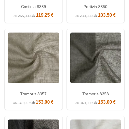
Castinia 8339
Portivia 8350
119,25 €
103,50 €
ab
ab
265,00 €
230,00 €
ab
ab
Tramoris 8357
Tramoris 8358
153,00 €
153,00 €
ab
ab
340,00 €
340,00 €
ab
ab