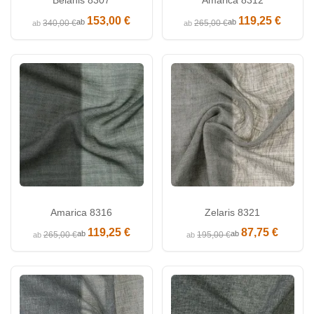
Belanis 8307
Amarica 8312
153,00 €
119,25 €
ab
ab
340,00 €
265,00 €
ab
ab
Amarica 8316
Zelaris 8321
119,25 €
87,75 €
ab
ab
265,00 €
195,00 €
ab
ab