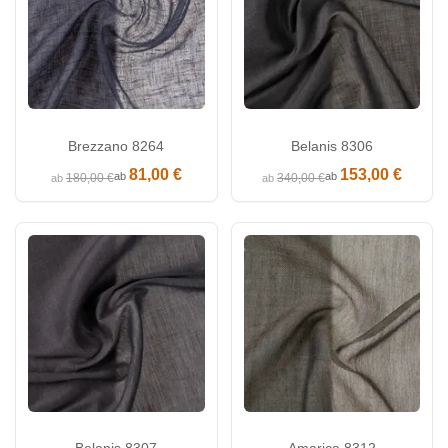
Brezzano 8264
Belanis 8306
81,00 €
153,00 €
ab
ab
180,00 €
340,00 €
ab
ab