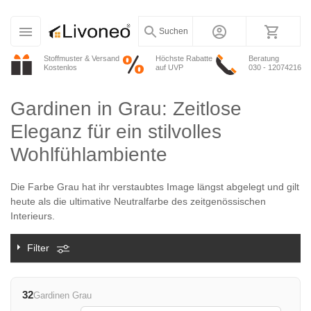
Suchen
Stoffmuster & Versand
Höchste Rabatte
Beratung
Kostenlos
auf UVP
030 - 12074216
Gardinen in Grau: Zeitlose
Eleganz für ein stilvolles
Wohlfühlambiente
Die Farbe Grau hat ihr verstaubtes Image längst abgelegt und gilt
heute als die ultimative Neutralfarbe des zeitgenössischen
Interieurs.
Filter
32
Gardinen Grau