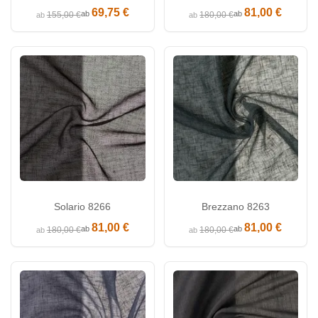
69,75 €
81,00 €
ab
ab
155,00 €
180,00 €
ab
ab
Solario 8266
Brezzano 8263
81,00 €
81,00 €
ab
ab
180,00 €
180,00 €
ab
ab