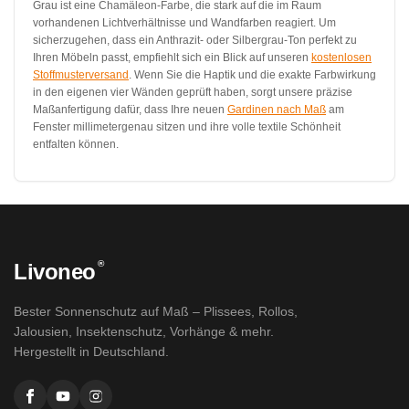
Grau ist eine Chamäleon-Farbe, die stark auf die im Raum
vorhandenen Lichtverhältnisse und Wandfarben reagiert. Um
sicherzugehen, dass ein Anthrazit- oder Silbergrau-Ton perfekt zu
Ihren Möbeln passt, empfiehlt sich ein Blick auf unseren
kostenlosen
Stoffmusterversand
. Wenn Sie die Haptik und die exakte Farbwirkung
in den eigenen vier Wänden geprüft haben, sorgt unsere präzise
Maßanfertigung dafür, dass Ihre neuen
Gardinen nach Maß
am
Fenster millimetergenau sitzen und ihre volle textile Schönheit
entfalten können.
®
Livoneo
Bester Sonnenschutz auf Maß – Plissees, Rollos,
Jalousien, Insektenschutz, Vorhänge & mehr.
Hergestellt in Deutschland.