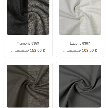
Tramoris 8359
Lagoris 8387
153,00 €
103,50 €
ab
ab
340,00 €
230,00 €
ab
ab