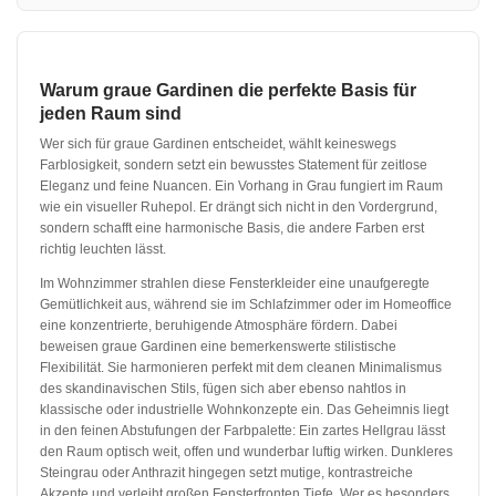
Warum graue Gardinen die perfekte Basis für
jeden Raum sind
Wer sich für graue Gardinen entscheidet, wählt keineswegs
Farblosigkeit, sondern setzt ein bewusstes Statement für zeitlose
Eleganz und feine Nuancen. Ein Vorhang in Grau fungiert im Raum
wie ein visueller Ruhepol. Er drängt sich nicht in den Vordergrund,
sondern schafft eine harmonische Basis, die andere Farben erst
richtig leuchten lässt.
Im Wohnzimmer strahlen diese Fensterkleider eine unaufgeregte
Gemütlichkeit aus, während sie im Schlafzimmer oder im Homeoffice
eine konzentrierte, beruhigende Atmosphäre fördern. Dabei
beweisen graue Gardinen eine bemerkenswerte stilistische
Flexibilität. Sie harmonieren perfekt mit dem cleanen Minimalismus
des skandinavischen Stils, fügen sich aber ebenso nahtlos in
klassische oder industrielle Wohnkonzepte ein. Das Geheimnis liegt
in den feinen Abstufungen der Farbpalette: Ein zartes Hellgrau lässt
den Raum optisch weit, offen und wunderbar luftig wirken. Dunkleres
Steingrau oder Anthrazit hingegen setzt mutige, kontrastreiche
Akzente und verleiht großen Fensterfronten Tiefe. Wer es besonders