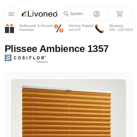
Suchen
Stoffmuster & Versand
Höchste Rabatte
Beratung
Kostenlos
auf UVP
030 - 12074216
Plissee
Ambience 1357