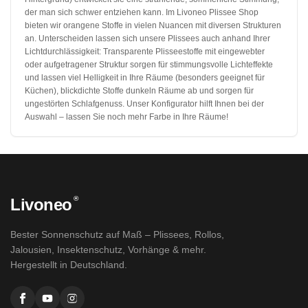
der man sich schwer entziehen kann. Im Livoneo Plissee Shop
bieten wir orangene Stoffe in vielen Nuancen mit diversen Strukturen
an. Unterscheiden lassen sich unsere Plissees auch anhand Ihrer
Lichtdurchlässigkeit: Transparente Plisseestoffe mit eingewebter
oder aufgetragener Struktur sorgen für stimmungsvolle Lichteffekte
und lassen viel Helligkeit in Ihre Räume (besonders geeignet für
Küchen), blickdichte Stoffe dunkeln Räume ab und sorgen für
ungestörten Schlafgenuss. Unser Konfigurator hilft Ihnen bei der
Auswahl – lassen Sie noch mehr Farbe in Ihre Räume!
®
Livoneo
Bester Sonnenschutz auf Maß – Plissees, Rollos,
Jalousien, Insektenschutz, Vorhänge & mehr.
Hergestellt in Deutschland.