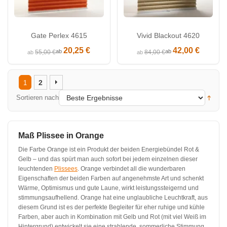
Gate Perlex 4615
Vivid Blackout 4620
20,25 €
42,00 €
ab
ab
55,00 €
84,00 €
ab
ab
2
1
Sortieren nach
Maß Plissee in Orange
Die Farbe Orange ist ein Produkt der beiden Energiebündel Rot &
Gelb – und das spürt man auch sofort bei jedem einzelnen dieser
leuchtenden
Plissees
. Orange verbindet all die wunderbaren
Eigenschaften der beiden Farben auf angenehmste Art und schenkt
Wärme, Optimismus und gute Laune, wirkt leistungssteigernd und
stimmungsaufhellend. Orange hat eine unglaubliche Leuchtkraft, aus
diesem Grund ist es der perfekte Begleiter für eher ruhige und kühle
Farben, aber auch in Kombination mit Gelb und Rot (mit viel Weiß im
Hintergrund) entwickelt sie eine strahlende, sommerliche Stimmung,