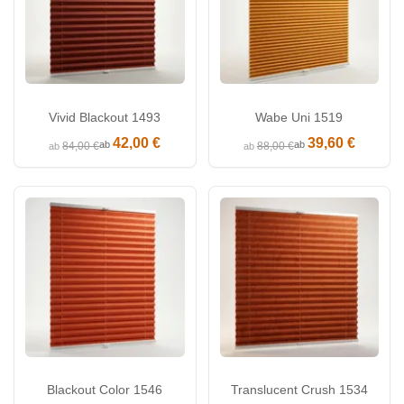
Vivid Blackout 1493
Wabe Uni 1519
42,00 €
39,60 €
ab
ab
84,00 €
88,00 €
ab
ab
Blackout Color 1546
Translucent Crush 1534