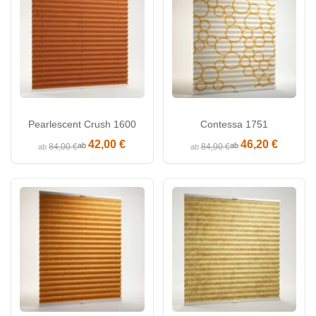
Pearlescent Crush 1600
Contessa 1751
42,00 €
46,20 €
ab
ab
84,00 €
84,00 €
ab
ab