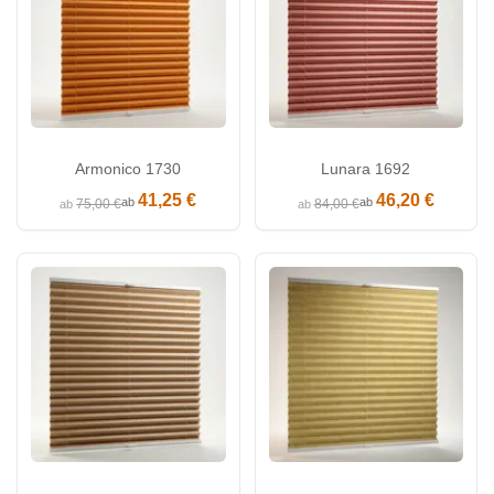
Armonico 1730
Lunara 1692
41,25 €
46,20 €
ab
ab
75,00 €
84,00 €
ab
ab