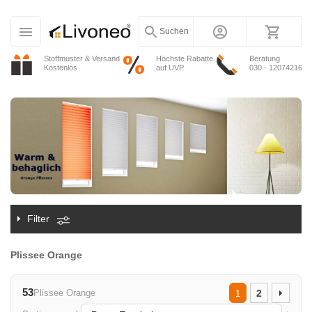
Suchen
Stoffmuster & Versand
Höchste Rabatte
Beratung
Kostenlos
auf UVP
030 - 12074216
Filter
Plissee Orange
53
Plissee Orange
2
1