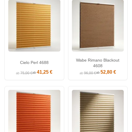
Wabe Rimano Blackout
Cielo Perl 4688
4608
41,25 €
52,80 €
ab
ab
75,00 €
96,00 €
ab
ab