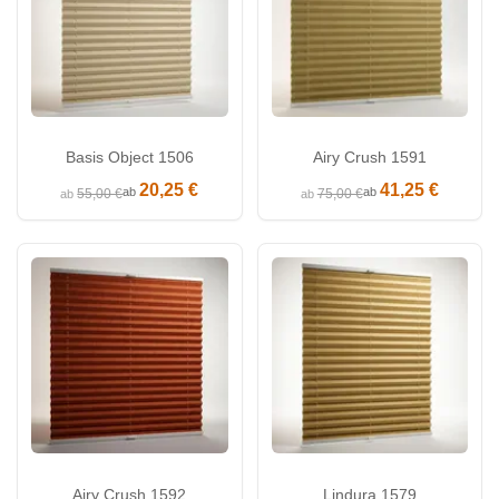
Basis Object 1506
Airy Crush 1591
20,25 €
41,25 €
ab
ab
55,00 €
75,00 €
ab
ab
Airy Crush 1592
Lindura 1579