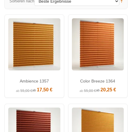
Sortieren nach
Ambience 1357
Color Breeze 1364
17,50 €
20,25 €
ab
ab
55,00 €
55,00 €
ab
ab