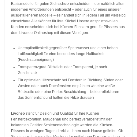
Basismodelle für guten Sichtschutz entscheiden – der natürlich allen
modernen Anforderungen entspricht – oder auch für eines unserer
ausgefalleneren Modelle – es handelt sich in jedem Fall um vielseitig
einsetzbare Alleskönner für Ihre Küche! Unsere anspruchsvollen
Kunden entscheiden sich bei Küchen-Fenstern gern für Plissees aus
dem Livoneo-Onlineshop mit diesen Vorzügen:
Unempfindlichkeit gegenüber Spritzwasser und einer hohen
Luftfeuchtigkeit für eine besonders lange Haltbarkeit
(Feuchtraumeignung)
Transparenzgrad Blickdicht oder Transparent, je nach
Geschmack
Für optimalen Hitzeschutz bei Fenstern in Richtung Süden oder
Westen oder auch Dachfenstern empfehlen wir eine weiße
Rückseite oder eine Perlex Beschichtung – beide reflektieren
das Sonnenlicht und halten die Hitze draußen
Livoneo
steht für Design und Qualität für Ihre Küchen
Fensterdekoration. Maßgenau und perfekt verarbeitet mit der
bekannten Cosiflor Schienentechnologie werden die Küchen-
Plissees in wenigen Tagen direkt zu Ihnen nach Hause geliefert. Ob
Sie ein geschmackvolles Muster oder unifarbene Designs suchen, in