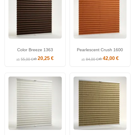
Color Breeze 1363
Pearlescent Crush 1600
20,25 €
42,00 €
ab
ab
55,00 €
84,00 €
ab
ab