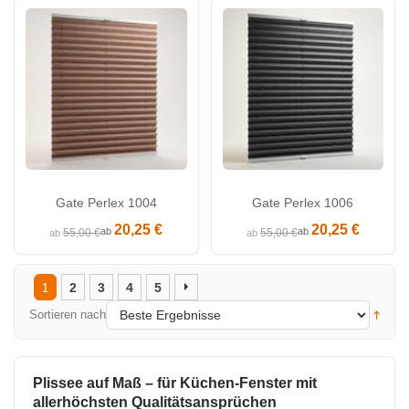
Gate Perlex 1004
Gate Perlex 1006
20,25 €
20,25 €
ab
ab
55,00 €
55,00 €
ab
ab
2
3
4
5
1
Sortieren nach
Plissee auf Maß – für Küchen-Fenster mit
allerhöchsten Qualitätsansprüchen