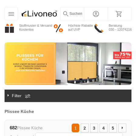
Suchen
Stoffmuster & Versand
Höchste Rabatte
Beratung
Kostenlos
auf UVP
030 - 12074216
Filter
Plissee Küche
682
Plissee Küche
2
3
4
5
1