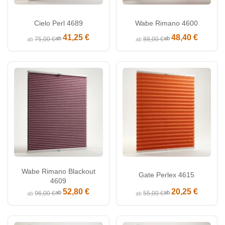
Cielo Perl 4689
Wabe Rimano 4600
41,25 €
48,40 €
ab
ab
75,00 €
88,00 €
ab
ab
Wabe Rimano Blackout
Gate Perlex 4615
4609
52,80 €
20,25 €
ab
ab
96,00 €
55,00 €
ab
ab