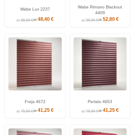
Wabe Rimano Blackout
Wabe Lux 2237
4409
48,40 €
52,80 €
ab
ab
88,00 €
96,00 €
ab
ab
Freja 4672
Perlato 4653
41,25 €
41,25 €
ab
ab
75,00 €
75,00 €
ab
ab