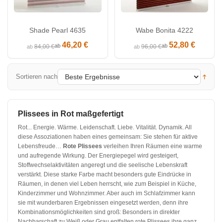
Shade Pearl 4635
Wabe Bonita 4222
46,20 €
52,80 €
ab
ab
84,00 €
96,00 €
ab
ab
Sortieren nach
Plissees in Rot maßgefertigt
Rot... Energie. Wärme. Leidenschaft. Liebe. Vitalität. Dynamik. All
diese Assoziationen haben eines gemeinsam: Sie stehen für aktive
Lebensfreude…
Rote Plissees
verleihen Ihren Räumen eine warme
und aufregende Wirkung. Der Energiepegel wird gesteigert,
Stoffwechselaktivitäten angeregt und die seelische Lebenskraft
verstärkt. Diese starke Farbe macht besonders gute Eindrücke in
Räumen, in denen viel Leben herrscht, wie zum Beispiel in Küche,
Kinderzimmer und Wohnzimmer. Aber auch im Schlafzimmer kann
sie mit wunderbaren Ergebnissen eingesetzt werden, denn ihre
Kombinationsmöglichkeiten sind groß: Besonders in direkter
Nachbarschaft zu Weiß oder Grau entfalten rote Plissees ihre ganz