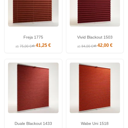
Freja 1775
Vivid Blackout 1503
41,25 €
42,00 €
ab
ab
75,00 €
84,00 €
ab
ab
Duale Blackout 1433
Wabe Uni 1518