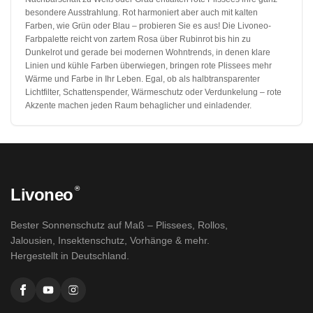
besondere Ausstrahlung. Rot harmoniert aber auch mit kalten
Farben, wie Grün oder Blau – probieren Sie es aus! Die Livoneo-
Farbpalette reicht von zartem Rosa über Rubinrot bis hin zu
Dunkelrot und gerade bei modernen Wohntrends, in denen klare
Linien und kühle Farben überwiegen, bringen rote Plissees mehr
Wärme und Farbe in Ihr Leben. Egal, ob als halbtransparenter
Lichtfilter, Schattenspender, Wärmeschutz oder Verdunkelung – rote
Akzente machen jeden Raum behaglicher und einladender.
®
Livoneo
Bester Sonnenschutz auf Maß – Plissees, Rollos,
Jalousien, Insektenschutz, Vorhänge & mehr.
Hergestellt in Deutschland.