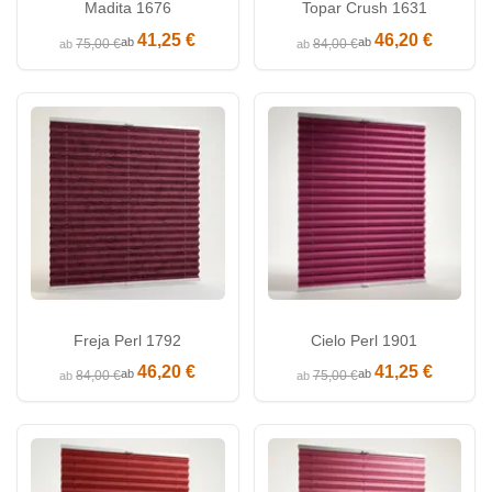
Madita 1676
Topar Crush 1631
41,25 €
46,20 €
ab
ab
75,00 €
84,00 €
ab
ab
Freja Perl 1792
Cielo Perl 1901
46,20 €
41,25 €
ab
ab
84,00 €
75,00 €
ab
ab