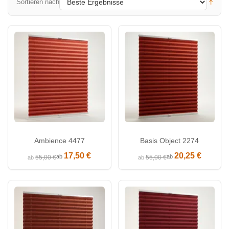
Sortieren nach
Ambience 4477
Basis Object 2274
17,50 €
20,25 €
ab
ab
55,00 €
55,00 €
ab
ab