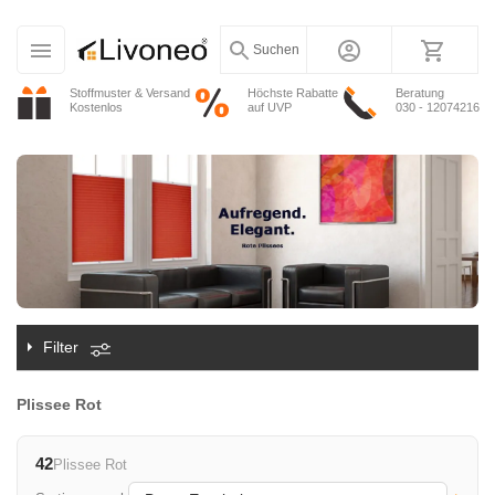
Suchen
Stoffmuster & Versand
Höchste Rabatte
Beratung
Kostenlos
auf UVP
030 - 12074216
Filter
Plissee Rot
42
Plissee Rot