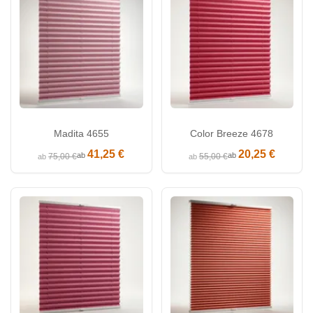
Madita 4655
Color Breeze 4678
41,25 €
20,25 €
ab
ab
75,00 €
55,00 €
ab
ab