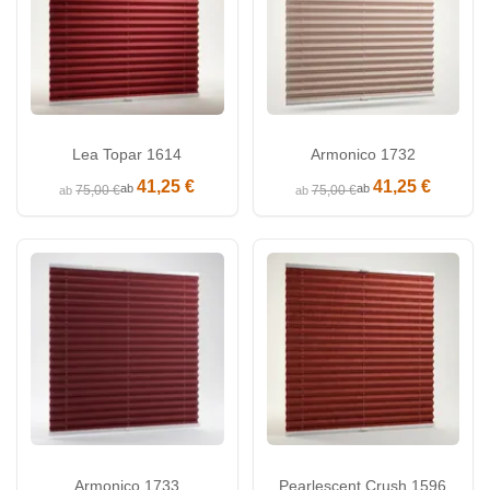
Lea Topar 1614
Armonico 1732
41,25 €
41,25 €
ab
ab
75,00 €
75,00 €
ab
ab
Armonico 1733
Pearlescent Crush 1596