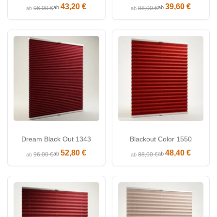
43,20 €
39,60 €
ab
ab
96,00 €
88,00 €
ab
ab
Dream Black Out 1343
Blackout Color 1550
52,80 €
48,40 €
ab
ab
96,00 €
88,00 €
ab
ab