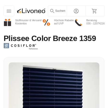
Suchen
Stoffmuster & Versand
Höchste Rabatte
Beratung
Kostenlos
auf UVP
030 - 12074216
Plissee
Color Breeze 1359