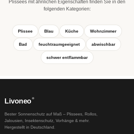
Plissees mit ähnlichen Eigenschaften finden Sie in den
folgenden Kategorien:
Plissee
Blau
Küche
Wohnzimmer
Bad
feuchtraumgeeignet
abwischbar
schwer entflammbar
®
Livoneo
Bester Sonnenschutz auf Maß – Plissees, Rollos,
Jalousien, Insektenschutz, Vorhänge & mehr.
Hergestellt in Deutschland.