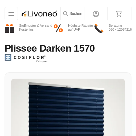
Suchen
Stoffmuster & Versand
Höchste Rabatte
Beratung
Kostenlos
auf UVP
030 - 12074216
Plissee
Darken 1570