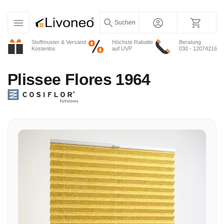
Suchen
Stoffmuster & Versand
Höchste Rabatte
Beratung
Kostenlos
auf UVP
030 - 12074216
Plissee
Flores 1964