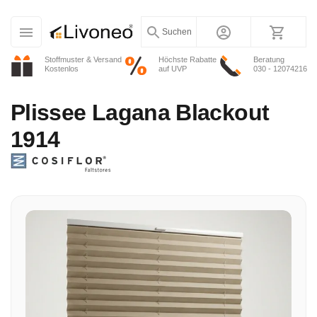
Suchen
Stoffmuster & Versand
Höchste Rabatte
Beratung
Kostenlos
auf UVP
030 - 12074216
Plissee
Lagana Blackout
1914