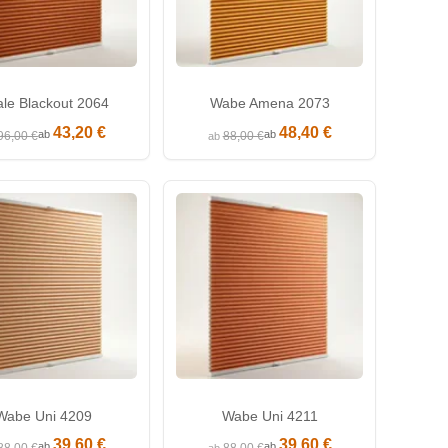
le Blackout 2064
Wabe Amena 2073
43,20 €
48,40 €
ab
ab
96,00 €
88,00 €
ab
Wabe Uni 4209
Wabe Uni 4211
39,60 €
39,60 €
ab
ab