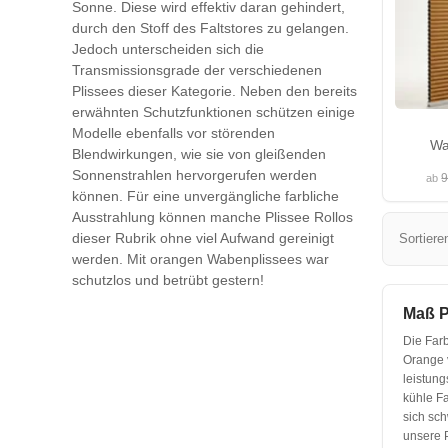
Sonne. Diese wird effektiv daran gehindert,
durch den Stoff des Faltstores zu gelangen.
Jedoch unterscheiden sich die
Transmissionsgrade der verschiedenen
Plissees dieser Kategorie. Neben den bereits
erwähnten Schutzfunktionen schützen einige
Modelle ebenfalls vor störenden
Wa
Blendwirkungen, wie sie von gleißenden
Sonnenstrahlen hervorgerufen werden
9
ab
können. Für eine unvergängliche farbliche
Ausstrahlung können manche Plissee Rollos
dieser Rubrik ohne viel Aufwand gereinigt
Sortiere
werden. Mit orangen Wabenplissees war
schutzlos und betrübt gestern!
Maß P
Die Far
Orange 
leistung
kühle Fa
sich sch
unsere P