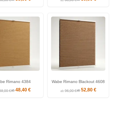
88,00 €
88,00 €
ab
be Rimano 4384
Wabe Rimano Blackout 4608
48,40 €
52,80 €
ab
ab
88,00 €
96,00 €
ab