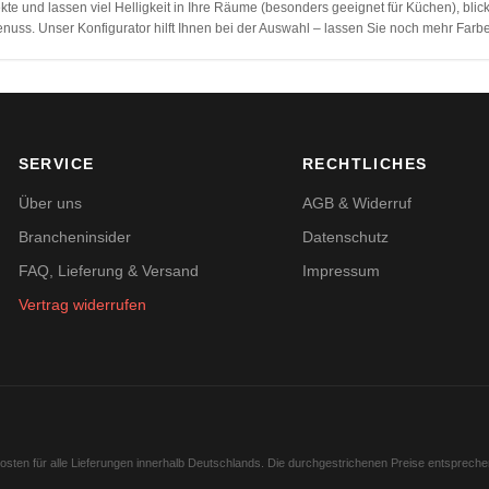
ekte und lassen viel Helligkeit in Ihre Räume (besonders geeignet für Küchen), bl
nuss. Unser Konfigurator hilft Ihnen bei der Auswahl – lassen Sie noch mehr Farb
SERVICE
RECHTLICHES
Über uns
AGB & Widerruf
Brancheninsider
Datenschutz
FAQ, Lieferung & Versand
Impressum
Vertrag widerrufen
kosten für alle Lieferungen innerhalb Deutschlands. Die durchgestrichenen Preise entsprech