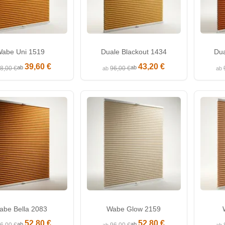
abe Uni 1519
Duale Blackout 1434
Dua
39,60 €
43,20 €
ab
ab
8,00 €
96,00 €
ab
ab
abe Bella 2083
Wabe Glow 2159
52,80 €
52,80 €
ab
ab