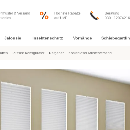
offmuster & Versand
Höchste Rabatte
Beratung
stenlos
auf UVP
030 - 12074216
Jalousie
Insektenschutz
Vorhänge
Schiebegardi
aften
Plissee Konfigurator
Ratgeber
Kostenloser Musterversand