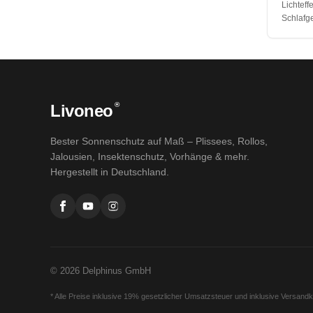
Lichteff
Schlafge
®
Livoneo
Bester Sonnenschutz auf Maß – Plissees, Rollos,
Jalousien, Insektenschutz, Vorhänge & mehr.
Hergestellt in Deutschland.
© 2026 Delphinus GmbH
* Alle Preise inklusive 19% gesetzlicher Umsatzsteuer und inklusive Versand