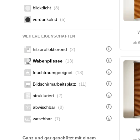
blickdicht
(8)
verdunkelnd
(5)
W
WEITERE EIGENSCHAFTEN
8
ab
hitzereflektierend
(2)
Wabenplissee
(13)
feuchtraumgeeignet
(13)
Bildschirmarbeitsplatz
(11)
strukturiert
(2)
abwischbar
(8)
waschbar
(7)
W
Ganz und gar geschützt mit einem