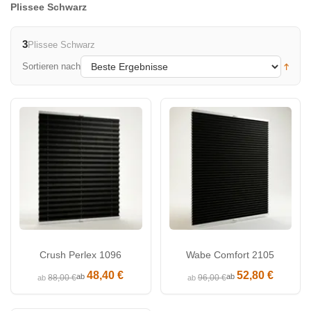
Plissee Schwarz
3
Plissee Schwarz
Sortieren nach
Crush Perlex 1096
Wabe Comfort 2105
48,40 €
52,80 €
ab
ab
88,00 €
96,00 €
ab
ab