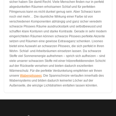
sicher haben Sie damit Recht. Viele Menschen finden nur in perfekt
abgedunkelten Räumen erholsamen Schlaf und für perfekten
Filmgenuss kann es nicht dunkel genug sein. Aber Schwarz kann
noch viel mehr… Die räumliche Wirkung einer Farbe ist von
verschiedenen Komponenten abhängig und ganz sicher veredeln
schwarze Plissees Räume ausdrucksstark und selbstbewusst und
schaffen klare Konturen und starke Kontraste. Gerade in sehr modern
eingerichteten Räumen können schwarze Plissees perfekte Akzente
setzen und Räumen eine gewisse Extravaganz schenken. Livoneo
bietet eine Auswahl an schwarzen Plissees, die sich perfekt in Ihren
Wohn- Schlaf- und Arbeitsräumen einsetzen lassen. Da schwarze
Stoffe viel Sonnenenergie aufnehmen – sprich sich aufheizen – sind
viele unserer schwarzen Stoffe mit einer hitzereflektierenden Schicht
auf der Rückseite versehen und bieten dadurch exzellenten
Wärmeschutz. Für die perfekte Verdunkelung empfehlen wir Ihnen
unsere
Wabenplissees
: Die Spannschnüre verlaufen innerhalb des
Wabensystems und bilden dadurch keinerlei Löcher auf der
Außenseite, die winzige Lichtstrahlen einfallen lassen könnten.