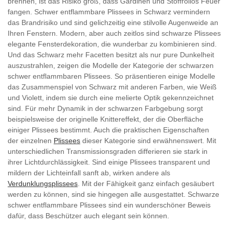
brennen, ist das Risiko groß, dass Gardinen und Stoffrollos Feuer
fangen. Schwer entflammbare Plissees in Schwarz vermindern
das Brandrisiko und sind gelichzeitig eine stilvolle Augenweide an
Ihren Fenstern. Modern, aber auch zeitlos sind schwarze Plissees
elegante Fensterdekoration, die wunderbar zu kombinieren sind.
Und das Schwarz mehr Facetten besitzt als nur pure Dunkelheit
auszustrahlen, zeigen die Modelle der Kategorie der schwarzen
schwer entflammbaren Plissees. So präsentieren einige Modelle
das Zusammenspiel von Schwarz mit anderen Farben, wie Weiß
und Violett, indem sie durch eine melierte Optik gekennzeichnet
sind. Für mehr Dynamik in der schwarzen Farbgebung sorgt
beispielsweise der originelle Knittereffekt, der die Oberfläche
einiger Plissees bestimmt. Auch die praktischen Eigenschaften
der einzelnen
Plissees
dieser Kategorie sind erwähnenswert. Mit
unterschiedlichen Transmissionsgraden differieren sie stark in
ihrer Lichtdurchlässigkeit. Sind einige Plissees transparent und
mildern der Lichteinfall sanft ab, wirken andere als
Verdunklungsplissees
. Mit der Fähigkeit ganz einfach gesäubert
werden zu können, sind sie hingegen alle ausgestattet. Schwarze
schwer entflammbare Plissees sind ein wunderschöner Beweis
dafür, dass Beschützer auch elegant sein können.