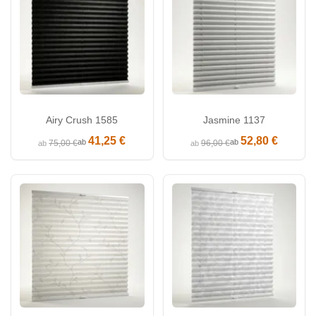
Airy Crush 1585
Jasmine 1137
41,25 €
52,80 €
ab
ab
75,00 €
96,00 €
ab
ab