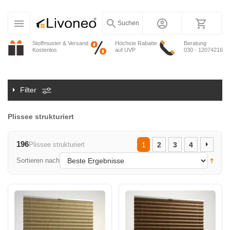
Suchen
Stoffmuster & Versand
Höchste Rabatte
Beratung
Kostenlos
auf UVP
030 - 12074216
Filter
Plissee strukturiert
196
Plissee strukturiert
2
3
4
1
Sortieren nach