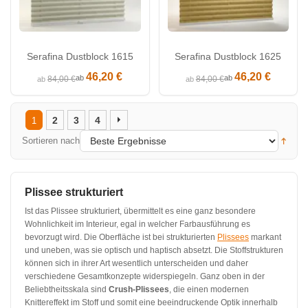
Serafina Dustblock 1615
Serafina Dustblock 1625
46,20 €
46,20 €
ab
ab
84,00 €
84,00 €
ab
ab
2
3
4
1
Sortieren nach
Plissee strukturiert
Ist das Plissee strukturiert, übermittelt es eine ganz besondere
Wohnlichkeit im Interieur, egal in welcher Farbausführung es
bevorzugt wird. Die Oberfläche ist bei strukturierten
Plissees
markant
und uneben, was sie optisch und haptisch absetzt. Die Stoffstrukturen
können sich in ihrer Art wesentlich unterscheiden und daher
verschiedene Gesamtkonzepte widerspiegeln. Ganz oben in der
Beliebtheitsskala sind
Crush-Plissees
, die einen modernen
Knittereffekt im Stoff und somit eine beeindruckende Optik innerhalb