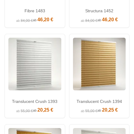
Fibre 1483
Structura 1452
46,20 €
46,20 €
ab
ab
84,00 €
84,00 €
ab
ab
Translucent Crush 1393
Translucent Crush 1394
20,25 €
20,25 €
ab
ab
55,00 €
55,00 €
ab
ab