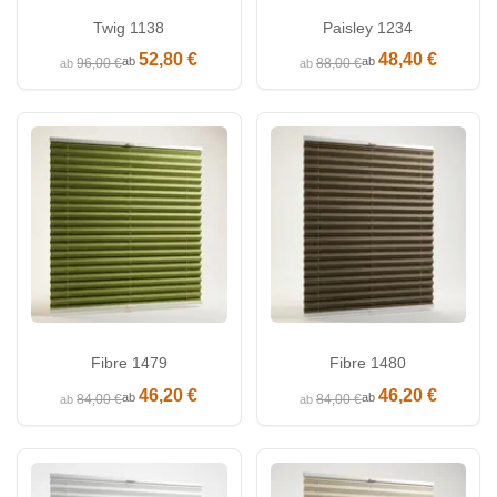
Twig 1138
Paisley 1234
52,80 €
48,40 €
ab
ab
96,00 €
88,00 €
ab
ab
Fibre 1479
Fibre 1480
46,20 €
46,20 €
ab
ab
84,00 €
84,00 €
ab
ab