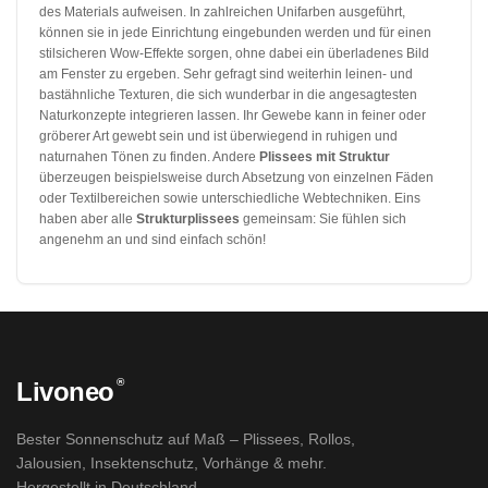
des Materials aufweisen. In zahlreichen Unifarben ausgeführt,
können sie in jede Einrichtung eingebunden werden und für einen
stilsicheren Wow-Effekte sorgen, ohne dabei ein überladenes Bild
am Fenster zu ergeben. Sehr gefragt sind weiterhin leinen- und
bastähnliche Texturen, die sich wunderbar in die angesagtesten
Naturkonzepte integrieren lassen. Ihr Gewebe kann in feiner oder
gröberer Art gewebt sein und ist überwiegend in ruhigen und
naturnahen Tönen zu finden. Andere
Plissees mit Struktur
überzeugen beispielsweise durch Absetzung von einzelnen Fäden
oder Textilbereichen sowie unterschiedliche Webtechniken. Eins
haben aber alle
Strukturplissees
gemeinsam: Sie fühlen sich
angenehm an und sind einfach schön!
®
Livoneo
Bester Sonnenschutz auf Maß – Plissees, Rollos,
Jalousien, Insektenschutz, Vorhänge & mehr.
Hergestellt in Deutschland.