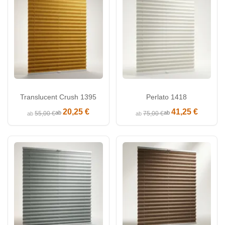
Translucent Crush 1395
Perlato 1418
20,25 €
41,25 €
ab
ab
55,00 €
75,00 €
ab
ab