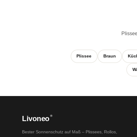
Plissee
Plissee
Braun
Küc
W
®
Livoneo
Bester Sonnenschutz auf Maß – Plissees, Rollos,