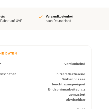
reis
Versandkostenfrei
 Rabatt auf UVP
nach Deutschland
HE DATEN
z
verdunkelnd
enschaften
hitzereflektierend
Wabenplissee
feuchtraumgeeignet
Bildschirmarbeitsplatz
gemustert
abwischbar