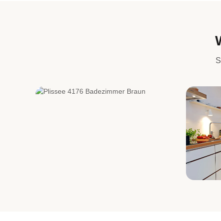
S
Bad
Küch