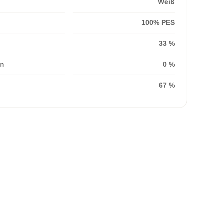
Weiß
100% PES
33 %
on
0 %
67 %