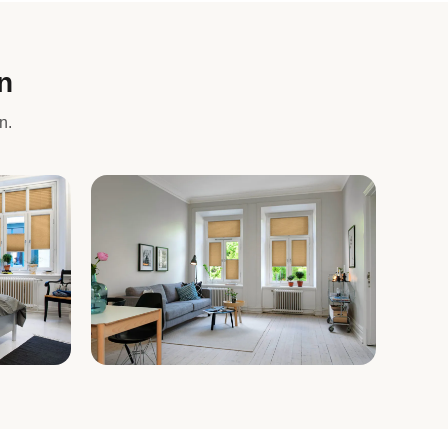
n
n.
Wohnzimmer