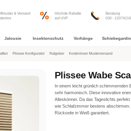
offmuster & Versand
Höchste Rabatte
Beratung
stenlos
auf UVP
030 - 12074216
Jalousie
Insektenschutz
Vorhänge
Schiebegardi
aften
Plissee Konfigurator
Ratgeber
Kostenloser Musterversand
Plissee
Wabe Sca
In einem leicht grünlich schimmernden
sehr harmonisch. Diese innovative energ
Alleskönner. Da das Tageslichts perfekt
wie Schlafzimmer bestens abschirmen. O
Rückseite in Weiß garantiert.