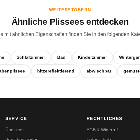
WEITERSTÖBERN
Ähnliche Plissees entdecken
s mit ähnlichen Eigenschaften finden Sie in den folgenden Kat
he
Schlafzimmer
Bad
Kinderzimmer
Wintergar
abenplissee
hitzereflektierend
abwischbar
gemust
SERVICE
RECHTLICHES
Über uns
AGB & Widerruf
Brancheninsider
Datenschutz