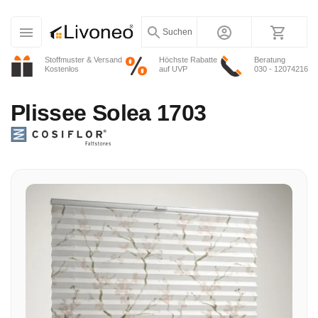
Suchen
Stoffmuster & Versand
Höchste Rabatte
Beratung
Kostenlos
auf UVP
030 - 12074216
Plissee
Solea 1703