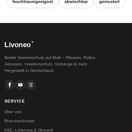
feuchtraumgeeignet
abwischbar
gemustert
®
Livoneo
Bester Sonnenschutz auf Maß – Plissees, Rollos,
Jalousien, Insektenschutz, Vorhänge & mehr.
Hergestellt in Deutschland.
SERVICE
Über uns
Brancheninsider
FAQ, Lieferung & Versand