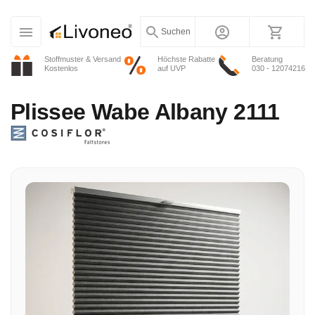
Suchen
Stoffmuster & Versand
Höchste Rabatte
Beratung
Kostenlos
auf UVP
030 - 12074216
Plissee
Wabe Albany 2111