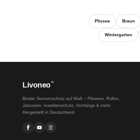
Plissee
Braun
Wintergarten
®
Livoneo
Bester Sonnenschutz auf Maß – Plissees, Rollos,
Jalousien, Insektenschutz, Vorhänge & mehr.
Hergestellt in Deutschland.