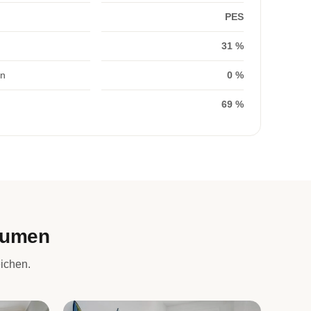
PES
31 %
on
0 %
69 %
äumen
ichen.