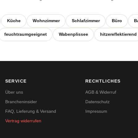
Küche
Wohnzimmer
Schlafzimmer
Büro
B
feuchtraumgeeignet
Wabenplissee
hitzereflektierend
SERVICE
RECHTLICHES
Über uns
AGB & Widerruf
Brancheninsider
Datenschutz
FAQ, Lieferung & Versand
Impressum
Vertrag widerrufen