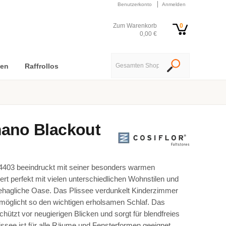
Benutzerkonto
Anmelden
Zum Warenkorb
0
0,00 €
nen
Raffrollos
ano Blackout
403 beeindruckt mit seiner besonders warmen
t perfekt mit vielen unterschiedlichen Wohnstilen und
ehagliche Oase. Das Plissee verdunkelt Kinderzimmer
möglicht so den wichtigen erholsamen Schlaf. Das
chützt vor neugierigen Blicken und sorgt für blendfreies
issee ist für alle Räume und Fensterformen geeignet.