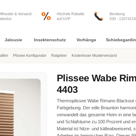
offmuster & Versand
Höchste Rabatte
Beratung
stenlos
auf UVP
030 - 12074216
Jalousie
Insektenschutz
Vorhänge
Schiebegardi
aften
Plissee Konfigurator
Ratgeber
Kostenloser Musterversand
Plissee
Wabe Rim
4403
Thermoplissee Wabe Rimano Blackout 4
Farbgebung. Der edle Braunton harmonier
verwandelt das gesamte Heim in eine b
und Schlafräume zu 100 Prozent und er
Material ist hitze- und kälteabweisend, s
Arbeiten im heimischen Büro. Dieses Pl