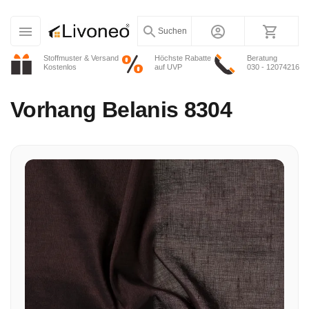
Suchen
Stoffmuster & Versand
Höchste Rabatte
Beratung
Kostenlos
auf UVP
030 - 12074216
Vorhang
Belanis 8304