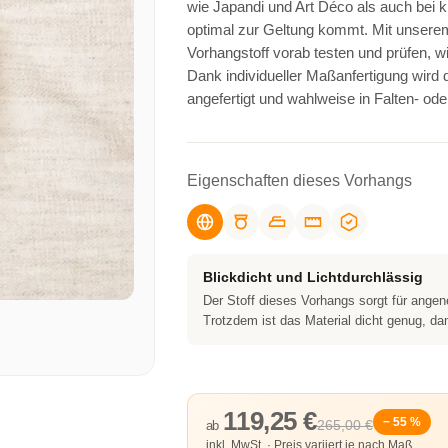
wie Japandi und Art Déco als auch bei 
optimal zur Geltung kommt. Mit unsere
Vorhangstoff vorab testen und prüfen, wie 
Dank individueller Maßanfertigung wird 
angefertigt und wahlweise in Falten- ode
Eigenschaften dieses Vorhangs
Blickdicht und Lichtdurchlässig
Der Stoff dieses Vorhangs sorgt für ange
Trotzdem ist das Material dicht genug, dam
119,25 €
− 55 %
265,00 €
ab
inkl. MwSt. · Preis variiert je nach Maß