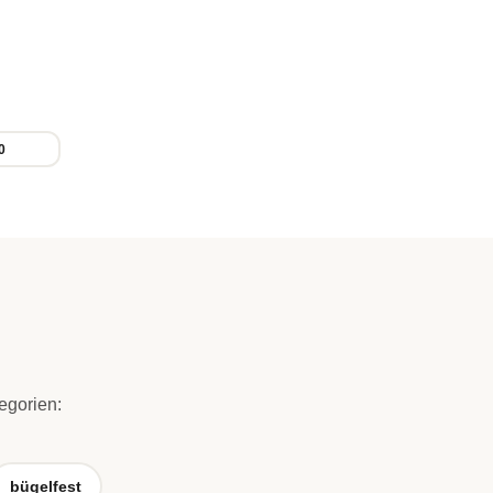
0
egorien:
bügelfest