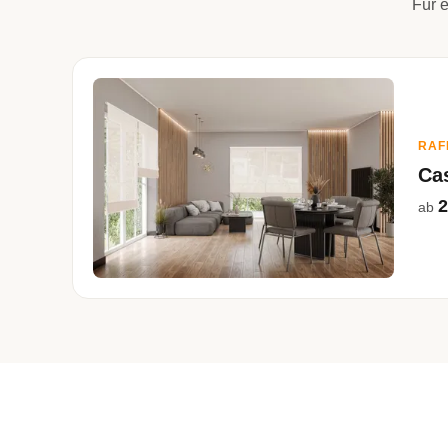
Für e
RAF
Ca
2
ab