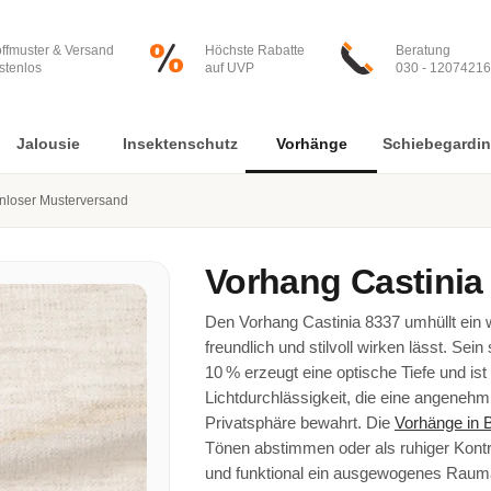
offmuster & Versand
Höchste Rabatte
Beratung
stenlos
auf UVP
030 - 12074216
Jalousie
Insektenschutz
Vorhänge
Schiebegardi
nloser Musterversand
Vorhang
Castinia
Den Vorhang Castinia 8337 umhüllt ein
freundlich und stilvoll wirken lässt. Se
10 % erzeugt eine optische Tiefe und ist 
Lichtdurchlässigkeit, die eine angeneh
Privatsphäre bewahrt. Die
Vorhänge in 
Tönen abstimmen oder als ruhiger Kontra
und funktional ein ausgewogenes Rauma