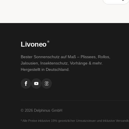
®
Livoneo
Bester Sonnenschutz auf Maß – Plissees, Rollos,
Jalousien, Insektenschutz, Vorhänge & mehr.
Hergestellt in Deutschland.
© 2026 Delphinus GmbH
* Alle Preise inklusive 19% gesetzlicher Umsatzsteuer und inklusive Versand