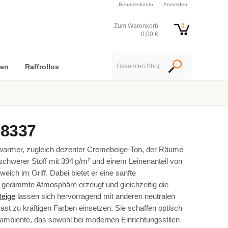
Benutzerkonto
Anmelden
Zum Warenkorb
0
0,00 €
nen
Raffrollos
 8337
 warmer, zugleich dezenter Cremebeige-Ton, der Räume
in schwerer Stoff mit 394 g/m² und einem Leinenanteil von
weich im Griff. Dabei bietet er eine sanfte
m gedimmte Atmosphäre erzeugt und gleichzeitig die
Beige
lassen sich hervorragend mit anderen neutralen
st zu kräftigen Farben einsetzen. Sie schaffen optisch
mbiente, das sowohl bei modernen Einrichtungsstilen