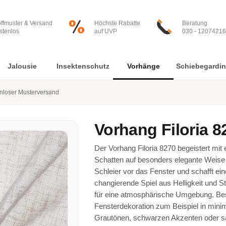
offmuster & Versand
Höchste Rabatte
Beratung
stenlos
auf UVP
030 - 12074216
Jalousie
Insektenschutz
Vorhänge
Schiebegardi
nloser Musterversand
Vorhang
Filoria 8
Der Vorhang Filoria 8270 begeistert mit
Schatten auf besonders elegante Weise ei
Schleier vor das Fenster und schafft ei
changierende Spiel aus Helligkeit und S
für eine atmosphärische Umgebung. B
Fensterdekoration zum Beispiel in minim
Grautönen, schwarzen Akzenten oder sa