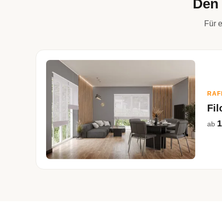
Den 
Für e
RAF
Fil
1
ab