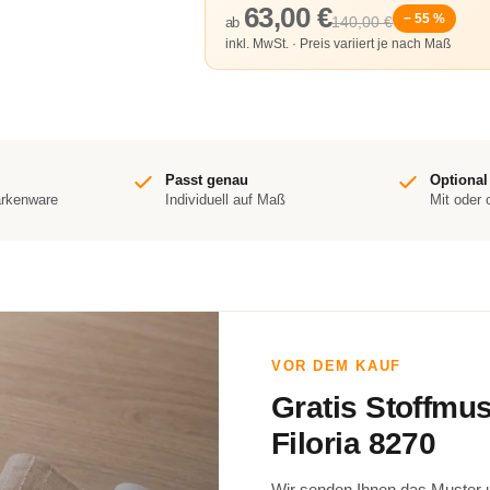
63,00 €
− 55 %
140,00 €
ab
inkl. MwSt. · Preis variiert je nach Maß
Passt genau
Optional
arkenware
Individuell auf Maß
Mit oder
VOR DEM KAUF
Gratis Stoffmu
Filoria 8270
Wir senden Ihnen das Muster un