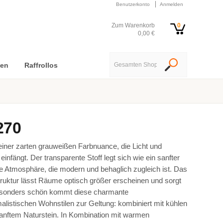
Benutzerkonto
Anmelden
Zum Warenkorb
0
0,00 €
nen
Raffrollos
270
 einer zarten grauweißen Farbnuance, die Licht und
nfängt. Der transparente Stoff legt sich wie ein sanfter
ne Atmosphäre, die modern und behaglich zugleich ist. Das
truktur lässt Räume optisch größer erscheinen und sorgt
esonders schön kommt diese charmante
alistischen Wohnstilen zur Geltung: kombiniert mit kühlen
nftem Naturstein. In Kombination mit warmen