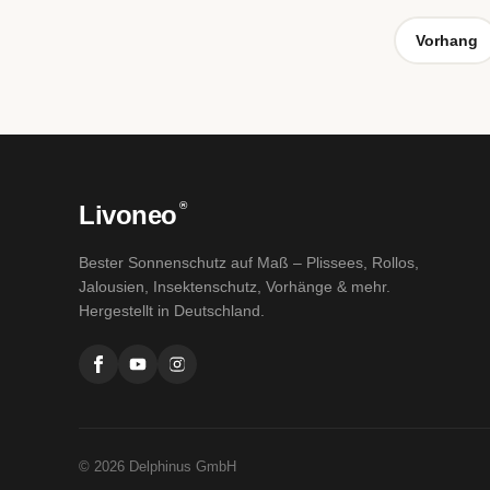
Vorhang
®
Livoneo
Bester Sonnenschutz auf Maß – Plissees, Rollos,
Jalousien, Insektenschutz, Vorhänge & mehr.
Hergestellt in Deutschland.
© 2026 Delphinus GmbH