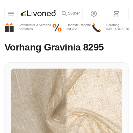
Suchen
Stoffmuster & Versand
Höchste Rabatte
Beratung
Kostenlos
auf UVP
030 - 12074216
Vorhang
Gravinia 8295