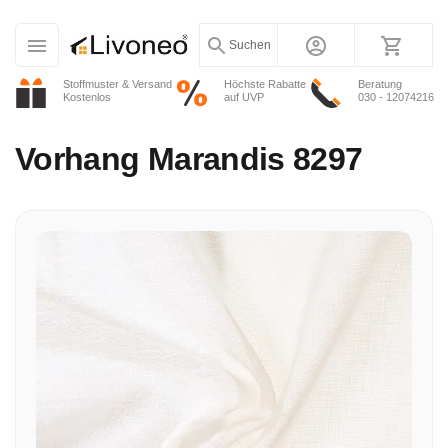
Suchen
Stoffmuster & Versand
Höchste Rabatte
Beratung
Kostenlos
auf UVP
030 - 12074216
Vorhang
Marandis 8297