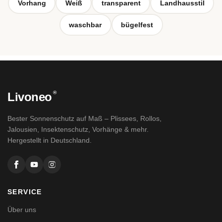
Vorhang
Weiß
transparent
Landhausstil
waschbar
bügelfest
®
Livoneo
Bester Sonnenschutz auf Maß – Plissees, Rollos,
Jalousien, Insektenschutz, Vorhänge & mehr.
Hergestellt in Deutschland.
SERVICE
Über uns