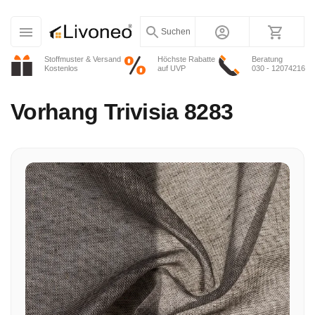
Suchen
Stoffmuster & Versand
Höchste Rabatte
Beratung
Kostenlos
auf UVP
030 - 12074216
Vorhang
Trivisia 8283