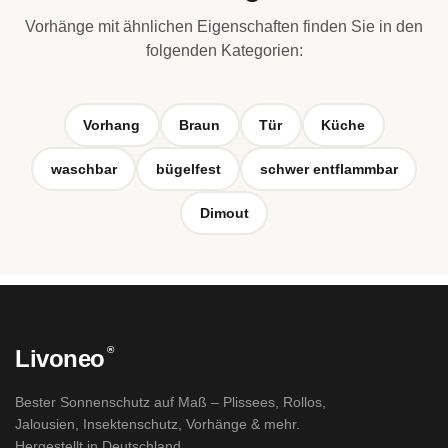
Vorhänge mit ähnlichen Eigenschaften finden Sie in den
folgenden Kategorien:
Vorhang
Braun
Tür
Küche
waschbar
bügelfest
schwer entflammbar
Dimout
®
Livoneo
Bester Sonnenschutz auf Maß – Plissees, Rollos,
Jalousien, Insektenschutz, Vorhänge & mehr.
Hergestellt in Deutschland.