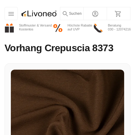
Suchen
Stoffmuster & Versand
Höchste Rabatte
Beratung
Kostenlos
auf UVP
030 - 12074216
Vorhang
Crepuscia 8373