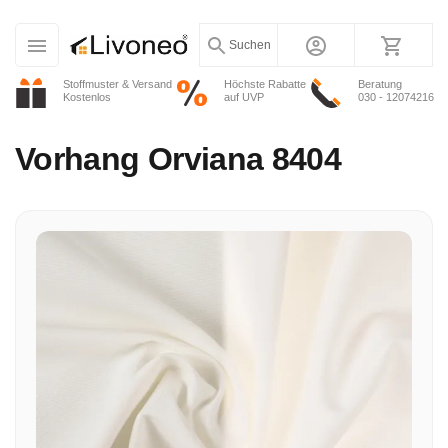
Suchen
Stoffmuster & Versand
Höchste Rabatte
Beratung
Kostenlos
auf UVP
030 - 12074216
Vorhang
Orviana 8404