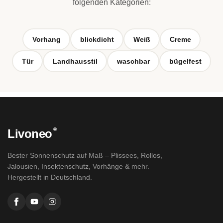
folgenden Kategorien:
Vorhang
blickdicht
Weiß
Creme
Tür
Landhausstil
waschbar
bügelfest
®
Livoneo
Bester Sonnenschutz auf Maß – Plissees, Rollos,
Jalousien, Insektenschutz, Vorhänge & mehr.
Hergestellt in Deutschland.