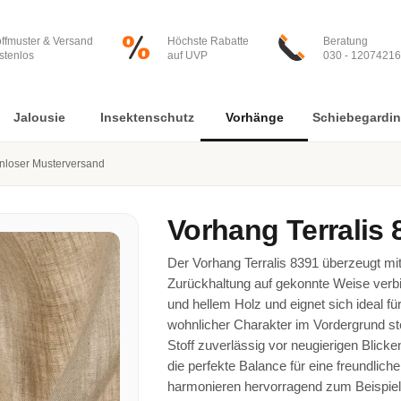
offmuster & Versand
Höchste Rabatte
Beratung
stenlos
auf UVP
030 - 12074216
Jalousie
Insektenschutz
Vorhänge
Schiebegardi
nloser Musterversand
Vorhang
Terralis
Der Vorhang Terralis 8391 überzeugt mi
Zurückhaltung auf gekonnte Weise verbi
und hellem Holz und eignet sich ideal
wohnlicher Charakter im Vordergrund st
Stoff zuverlässig vor neugierigen Blicken 
die perfekte Balance für eine freundlic
harmonieren hervorragend zum Beispiel