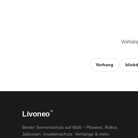
Vorhäng
Vorhang
blickd
®
Livoneo
Bester Sonnenschutz auf Maß – Plissees, Rollos,
Jalousien, Insektenschutz, Vorhänge & mehr.