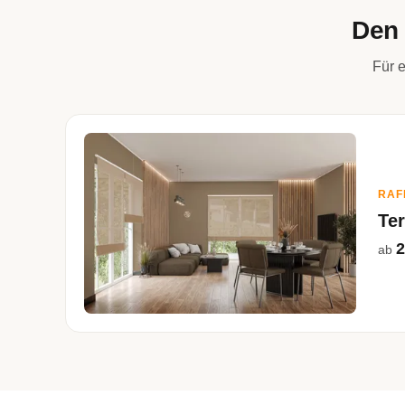
Den 
Für e
RAF
Ter
2
ab