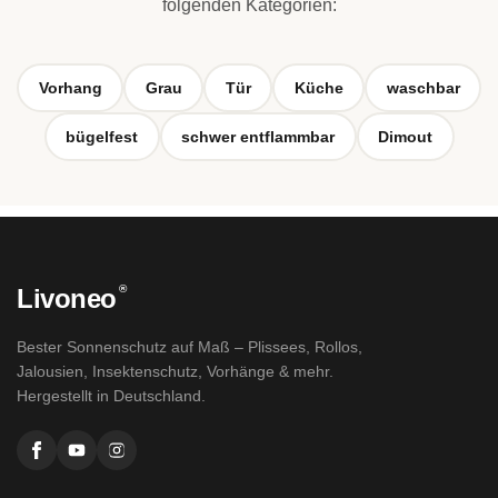
folgenden Kategorien:
Vorhang
Grau
Tür
Küche
waschbar
bügelfest
schwer entflammbar
Dimout
®
Livoneo
Bester Sonnenschutz auf Maß – Plissees, Rollos,
Jalousien, Insektenschutz, Vorhänge & mehr.
Hergestellt in Deutschland.