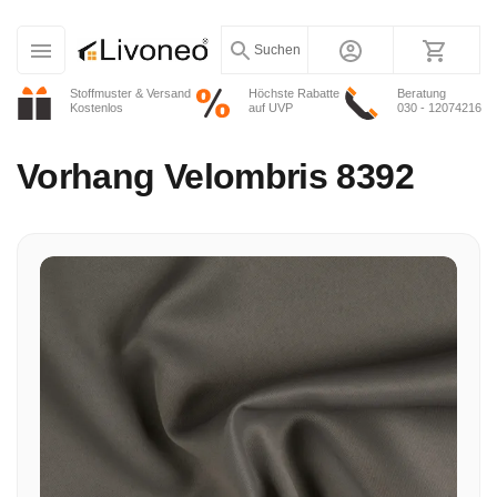
Suchen
Stoffmuster & Versand
Höchste Rabatte
Beratung
Kostenlos
auf UVP
030 - 12074216
Vorhang
Velombris 8392