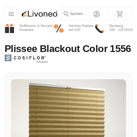
Suchen
Stoffmuster & Versand
Höchste Rabatte
Beratung
Kostenlos
auf UVP
030 - 12074216
Plissee
Blackout Color 1556