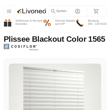
Suchen
Stoffmuster & Versand
Höchste Rabatte
Beratung
Kostenlos
auf UVP
030 - 12074216
Plissee
Blackout Color 1565