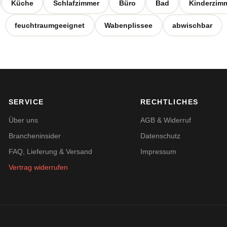
Küche
Schlafzimmer
Büro
Bad
Kinderzim
feuchtraumgeeignet
Wabenplissee
abwischbar
SERVICE
RECHTLICHES
Über uns
AGB & Widerruf
Brancheninsider
Datenschutz
FAQ, Lieferung & Versand
Impressum
Vertrag widerrufen