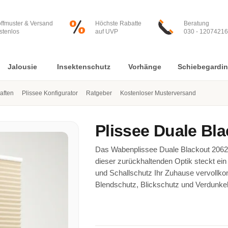
offmuster & Versand
Höchste Rabatte
Beratung
stenlos
auf UVP
030 - 12074216
Jalousie
Insektenschutz
Vorhänge
Schiebegardi
aften
Plissee Konfigurator
Ratgeber
Kostenloser Musterversand
Plissee
Duale Bla
Das Wabenplissee Duale Blackout 2062 
dieser zurückhaltenden Optik steckt ein 
und Schallschutz Ihr Zuhause vervollko
Blendschutz, Blickschutz und Verdunkel