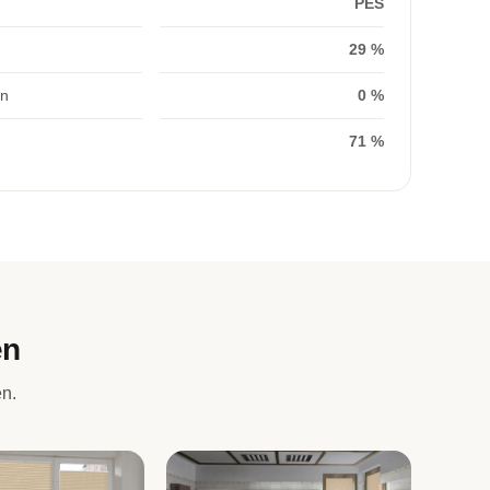
PES
29 %
on
0 %
71 %
en
en.