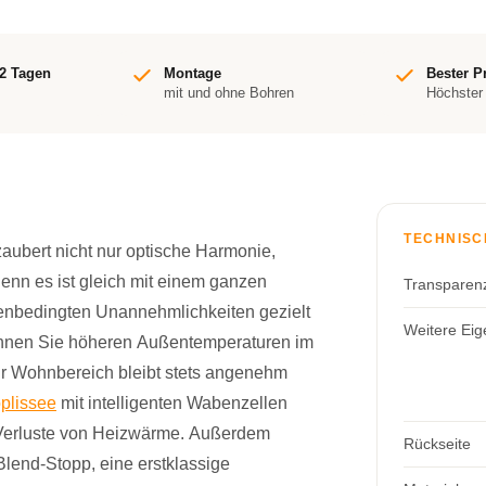
-2 Tagen
Montage
Bester P
mit und ohne Bohren
Höchster
TECHNISC
ubert nicht nur optische Harmonie,
enn es ist gleich mit einem ganzen
Transparen
enbedingten Unannehmlichkeiten gezielt
Weitere Eig
können Sie höheren Außentemperaturen im
hr Wohnbereich bleibt stets angenehm
plissee
mit intelligenten Wabenzellen
d Verluste von Heizwärme. Außerdem
Rückseite
Blend-Stopp, eine erstklassige