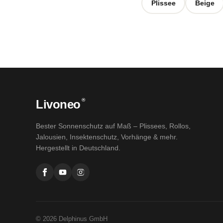
Plissee
Beige
®
Livoneo
Bester Sonnenschutz auf Maß – Plissees, Rollos,
Jalousien, Insektenschutz, Vorhänge & mehr.
Hergestellt in Deutschland.
© 2026 Delphinus GmbH