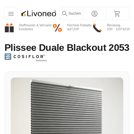
Suchen
Stoffmuster & Versand
Höchste Rabatte
Beratung
Kostenlos
auf UVP
030 - 12074216
Plissee
Duale Blackout 2053