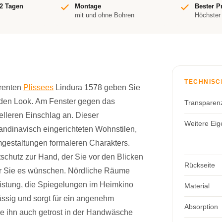
-2 Tagen
Montage
Bester P
mit und ohne Bohren
Höchster
TECHNISC
arenten
Plissees
Lindura 1578 geben Sie
nden Look. Am Fenster gegen das
Transparen
elleren Einschlag an. Dieser
Weitere Eig
andinavisch eingerichteten Wohnstilen,
mgestaltungen formaleren Charakters.
schutz zur Hand, der Sie vor den Blicken
Rückseite
r Sie es wünschen. Nördliche Räume
eistung, die Spiegelungen im Heimkino
Material
hlässig und sorgt für ein angenehm
Absorption
ie ihn auch getrost in der Handwäsche