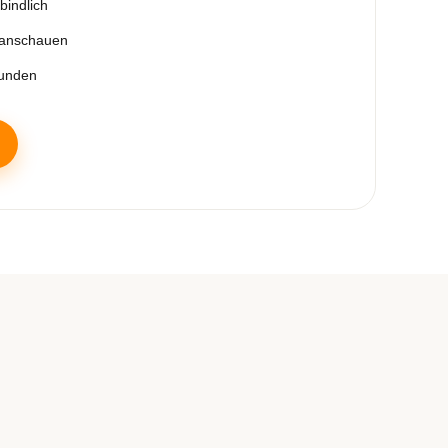
bindlich
 anschauen
tunden