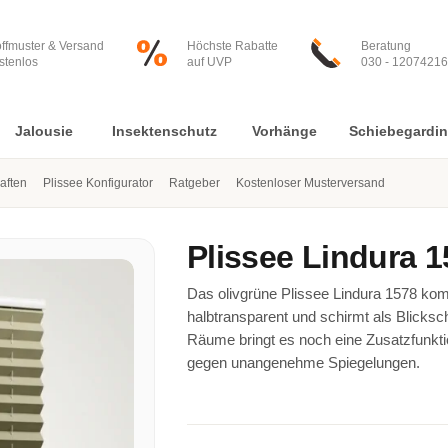
offmuster & Versand
Höchste Rabatte
Beratung
stenlos
auf UVP
030 - 12074216
Jalousie
Insektenschutz
Vorhänge
Schiebegardi
aften
Plissee Konfigurator
Ratgeber
Kostenloser Musterversand
Plissee
Lindura 1
Das olivgrüne Plissee Lindura 1578 kom
halbtransparent und schirmt als Blicksc
Räume bringt es noch eine Zusatzfunktio
gegen unangenehme Spiegelungen.