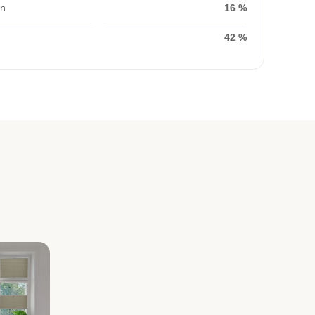
on
16 %
42 %