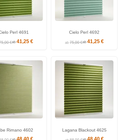
Cielo Perl 4691
Cielo Perl 4692
41,25 €
41,25 €
ab
ab
75,00 €
75,00 €
ab
be Rimano 4602
Lagana Blackout 4625
48,40 €
48,40 €
ab
ab