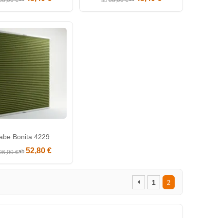
88,00 €
88,00 €
ab
abe Bonita 4229
52,80 €
ab
96,00 €
1
2