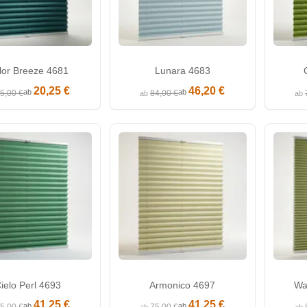
lor Breeze 4681
Lunara 4683
20,25 €
46,20 €
ab
ab
5,00 €
84,00 €
ab
ab
ielo Perl 4693
Armonico 4697
Wa
41,25 €
41,25 €
ab
ab