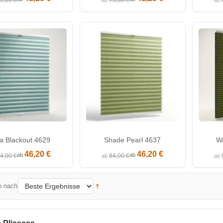
5,00 €
75,00 €
ab
ab
a Blackout 4629
Shade Pearl 4637
W
46,20 €
46,20 €
ab
ab
4,00 €
84,00 €
ab
ab
n nach