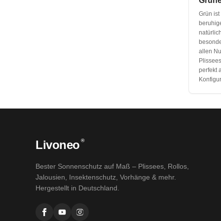
Grüne
Grün ist
beruhig
natürlic
besonder
allen N
Plissee
perfekt 
Konfigu
®
Livoneo
Bester Sonnenschutz auf Maß – Plissees, Rollos,
Jalousien, Insektenschutz, Vorhänge & mehr.
Hergestellt in Deutschland.