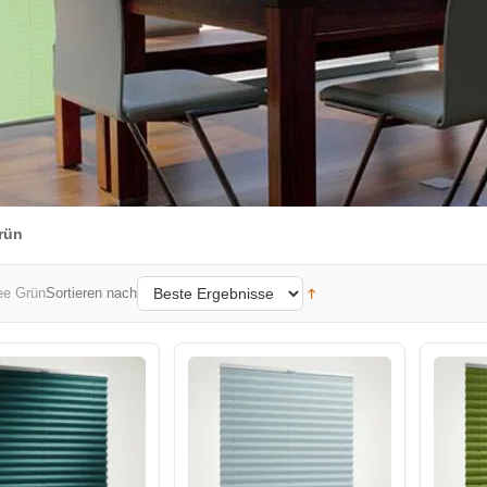
rün
Sortieren nach
ee Grün