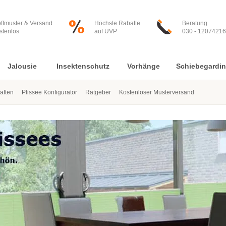
offmuster & Versand
Höchste Rabatte
Beratung
stenlos
auf UVP
030 - 12074216
Jalousie
Insektenschutz
Vorhänge
Schiebegardi
aften
Plissee Konfigurator
Ratgeber
Kostenloser Musterversand