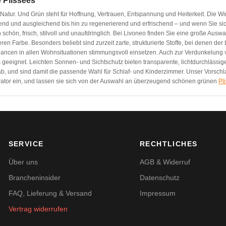
 Plissees
 Natur. Und Grün steht für Hoffnung, Vertrauen, Entspannung und Heiterkeit. Die W
end und ausgleichend bis hin zu regenerierend und erfrischend – und wenn Sie sic
h schön, frisch, stilvoll und unaufdringlich. Bei Livoneo finden Sie eine große Aus
en Farbe. Besonders beliebt sind zurzeit zarte, strukturierte Stoffe, bei denen der 
uancen in allen Wohnsituationen stimmungsvoll einsetzen. Auch zur Verdunkelung 
s geeignet. Leichten Sonnen- und Sichtschutz bieten transparente, lichtdurchläss
ab, und sind damit die passende Wahl für Schlaf- und Kinderzimmer. Unser Vorsch
rator ein, und lassen sie sich von der Auswahl an überzeugend schönen grünen
Pl
SERVICE
RECHTLICHES
Über uns
AGB & Widerruf
Brancheninsider
Datenschutz
FAQ, Lieferung & Versand
Impressum
Vertrag widerrufen