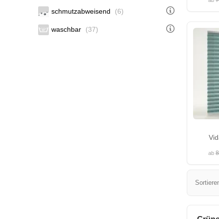
7
ab
schmutzabweisend
(6)
waschbar
(37)
Vid
8
ab
Sortiere