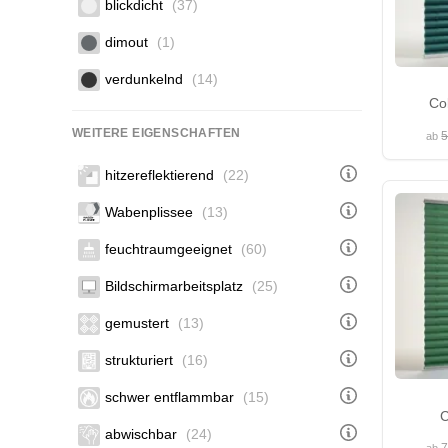
blickdicht
(37)
dimout
(1)
verdunkelnd
(14)
Co
WEITERE EIGENSCHAFTEN
5
ab
hitzereflektierend
(22)
Wabenplissee
(13)
feuchtraumgeeignet
(60)
Bildschirmarbeitsplatz
(25)
gemustert
(13)
strukturiert
(16)
schwer entflammbar
(15)
C
abwischbar
(24)