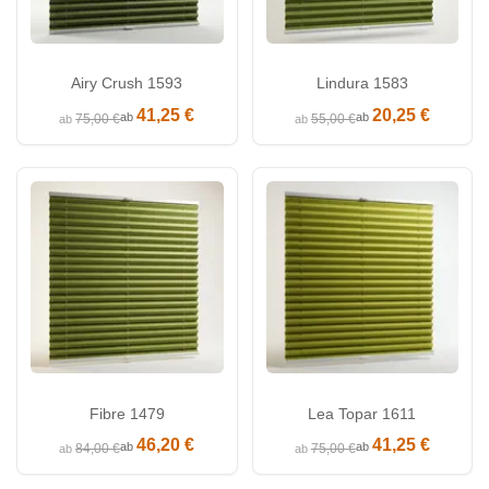
Airy Crush 1593
Lindura 1583
41,25 €
20,25 €
ab
ab
75,00 €
55,00 €
ab
ab
Fibre 1479
Lea Topar 1611
46,20 €
41,25 €
ab
ab
84,00 €
75,00 €
ab
ab