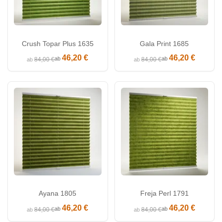
Crush Topar Plus 1635
Gala Print 1685
46,20 €
46,20 €
ab
ab
84,00 €
84,00 €
ab
ab
Ayana 1805
Freja Perl 1791
46,20 €
46,20 €
ab
ab
84,00 €
84,00 €
ab
ab