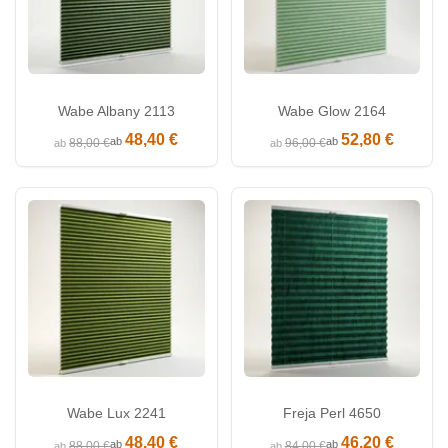
Wabe Albany 2113
Wabe Glow 2164
48,40 €
52,80 €
ab
ab
88,00 €
96,00 €
ab
ab
Wabe Lux 2241
Freja Perl 4650
48,40 €
46,20 €
ab
ab
88,00 €
84,00 €
ab
ab