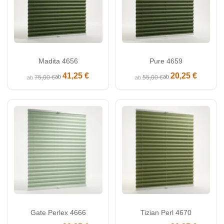
Madita 4656
Pure 4659
41,25 €
20,25 €
ab
ab
75,00 €
55,00 €
ab
ab
Gate Perlex 4666
Tizian Perl 4670