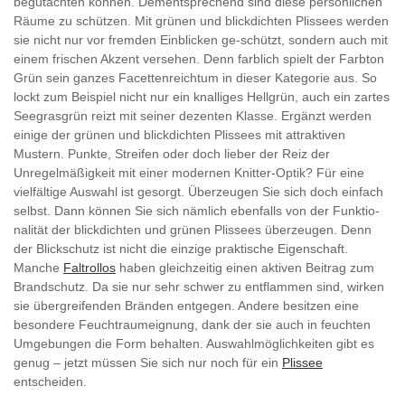
begutachten können. Dementsprechend sind diese persönlichen
Räume zu schützen. Mit grünen und blickdichten Plissees werden
sie nicht nur vor fremden Einblicken ge-schützt, sondern auch mit
einem frischen Akzent versehen. Denn farblich spielt der Farbton
Grün sein ganzes Facettenreichtum in dieser Kategorie aus. So
lockt zum Beispiel nicht nur ein knalliges Hellgrün, auch ein zartes
Seegrasgrün reizt mit seiner dezenten Klasse. Ergänzt werden
einige der grünen und blickdichten Plissees mit attraktiven
Mustern. Punkte, Streifen oder doch lieber der Reiz der
Unregelmäßigkeit mit einer modernen Knitter-Optik? Für eine
vielfältige Auswahl ist gesorgt. Überzeugen Sie sich doch einfach
selbst. Dann können Sie sich nämlich ebenfalls von der Funktio-
nalität der blickdichten und grünen Plissees überzeugen. Denn
der Blickschutz ist nicht die einzige praktische Eigenschaft.
Manche
Faltrollos
haben gleichzeitig einen aktiven Beitrag zum
Brandschutz. Da sie nur sehr schwer zu entflammen sind, wirken
sie übergreifenden Bränden entgegen. Andere besitzen eine
besondere Feuchtraumeignung, dank der sie auch in feuchten
Umgebungen die Form behalten. Auswahlmöglichkeiten gibt es
genug – jetzt müssen Sie sich nur noch für ein
Plissee
entscheiden.