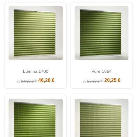
Lumina 1700
Pure 1664
46,20 €
20,25 €
ab
ab
84,00 €
55,00 €
ab
ab