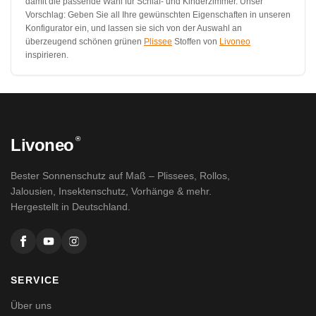
damit die passende Wahl für Schlaf- und Kinderzimmer. Unser
Vorschlag: Geben Sie all Ihre gewünschten Eigenschaften in unseren
Konfigurator ein, und lassen sie sich von der Auswahl an
überzeugend schönen grünen
Plissee
Stoffen von
Livoneo
inspirieren.
®
Livoneo
Bester Sonnenschutz auf Maß – Plissees, Rollos,
Jalousien, Insektenschutz, Vorhänge & mehr.
Hergestellt in Deutschland.
SERVICE
Über uns