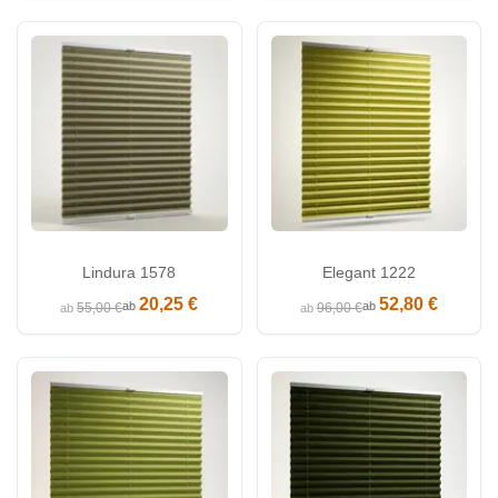
Lindura 1578
Elegant 1222
20,25 €
52,80 €
ab
ab
55,00 €
96,00 €
ab
ab