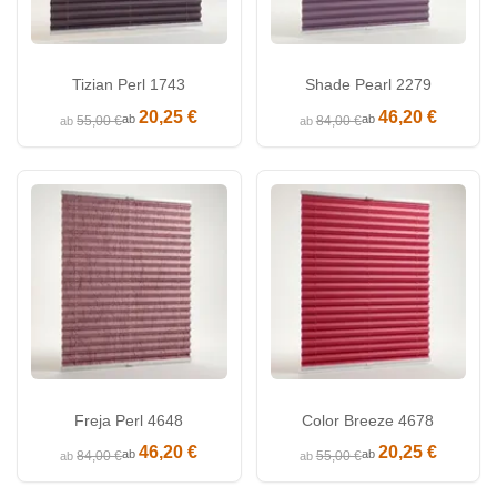
Tizian Perl 1743
Shade Pearl 2279
20,25 €
46,20 €
ab
ab
55,00 €
84,00 €
ab
ab
Freja Perl 4648
Color Breeze 4678
46,20 €
20,25 €
ab
ab
84,00 €
55,00 €
ab
ab