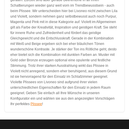
Schattierungen wieder ganz weit vorn im Trendbewusstsein - auch
beim Plissee. Wir unterscheiden hier bei Livoneo nicht zwischen Lila
und Violett, sondern nehmen ganz selbstbewusst auch noch Purpur,
Magenta und Pink mit in diese Kategorie auf. Violett im Allgemeinen
gilt als Farbe der Kreativität, Inspiration und geistigen Kraft. Sie steht
für innere Ruhe und Zufriedenheit und fördert das geistige
Gleichgewicht und die Entschlusskraft. Gerade in der Kombination
mit Weiß und Beige ergeben sich bei eher bläulichen Tönen
wunderschöne Kontraste. Je stärker der Ton ins Rötliche geht, desto
eher bietet sich die Kombination mit dunklen Farben an. Muster mit
Gold oder Bronze erzeugen optional eine opulente und festliche
Stimmung. Trotz ihrer starken Ausstrahlung wirkt das Plissee in
Violett nicht anregend, sondern eher beruhigend, aus diesem Grund
ist sie hervorragend für den Einsatz im Schlafzimmer geeignet.
Violette Plissees von Livoneo sind aufgrund ihrer vielen
unterschiedlichen Eigenschaften für den Einsatz in jedem Raum
geeignet. Geben Sie einfach all Ihre Wünsche in unseren
Konfigurator ein und wählen sie aus den angezeigten Vorschlägen
Ihr perfektes
Plissee
!