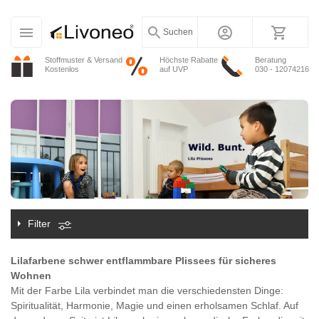
Suchen
Stoffmuster & Versand
Höchste Rabatte
Beratung
Kostenlos
auf UVP
030 - 12074216
Filter
Lilafarbene schwer entflammbare Plissees für sicheres
Wohnen
Mit der Farbe Lila verbindet man die verschiedensten Dinge:
Spiritualität, Harmonie, Magie und einen erholsamen Schlaf. Auf