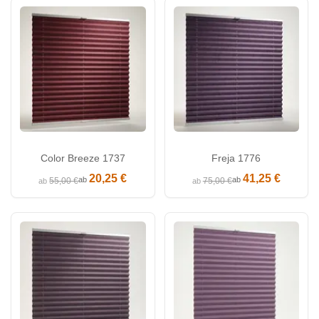
Color Breeze 1737
Freja 1776
20,25 €
41,25 €
ab
ab
55,00 €
75,00 €
ab
ab