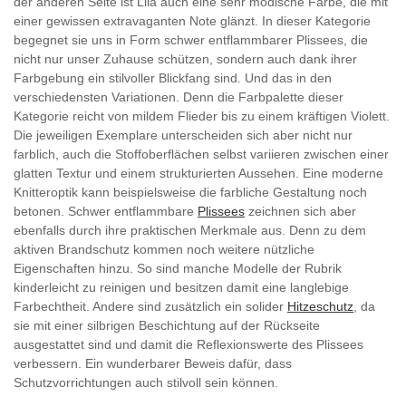
der anderen Seite ist Lila auch eine sehr modische Farbe, die mit
einer gewissen extravaganten Note glänzt. In dieser Kategorie
begegnet sie uns in Form schwer entflammbarer Plissees, die
nicht nur unser Zuhause schützen, sondern auch dank ihrer
Farbgebung ein stilvoller Blickfang sind. Und das in den
verschiedensten Variationen. Denn die Farbpalette dieser
Kategorie reicht von mildem Flieder bis zu einem kräftigen Violett.
Die jeweiligen Exemplare unterscheiden sich aber nicht nur
farblich, auch die Stoffoberflächen selbst variieren zwischen einer
glatten Textur und einem strukturierten Aussehen. Eine moderne
Knitteroptik kann beispielsweise die farbliche Gestaltung noch
betonen. Schwer entflammbare
Plissees
zeichnen sich aber
ebenfalls durch ihre praktischen Merkmale aus. Denn zu dem
aktiven Brandschutz kommen noch weitere nützliche
Eigenschaften hinzu. So sind manche Modelle der Rubrik
kinderleicht zu reinigen und besitzen damit eine langlebige
Farbechtheit. Andere sind zusätzlich ein solider
Hitzeschutz
, da
sie mit einer silbrigen Beschichtung auf der Rückseite
ausgestattet sind und damit die Reflexionswerte des Plissees
verbessern. Ein wunderbarer Beweis dafür, dass
Schutzvorrichtungen auch stilvoll sein können.