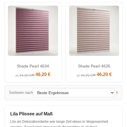
Shade Pearl 4634
Shade Pearl 4635
46,20 €
46,20 €
ab
ab
84,00 €
84,00 €
ab
ab
Sortieren nach
Lila Plissee auf Maß
Lila als Dekorationsfarbe war lange Zeit etwas in Vergessenheit
geraten. Zurzeit sind aber gerade Beerentöne in all ihren