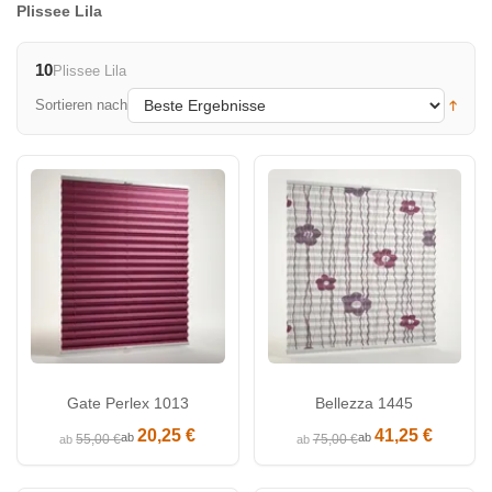
Plissee Lila
10
Plissee Lila
Sortieren nach
Gate Perlex 1013
Bellezza 1445
20,25 €
41,25 €
ab
ab
55,00 €
75,00 €
ab
ab