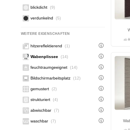
blickdicht
(9)
verdunkelnd
(5)
W
WEITERE EIGENSCHAFTEN
8
ab
hitzereflektierend
(1)
Wabenplissee
(14)
feuchtraumgeeignet
(14)
Bildschirmarbeitsplatz
(12)
gemustert
(2)
strukturiert
(4)
abwischbar
(7)
Wab
waschbar
(7)