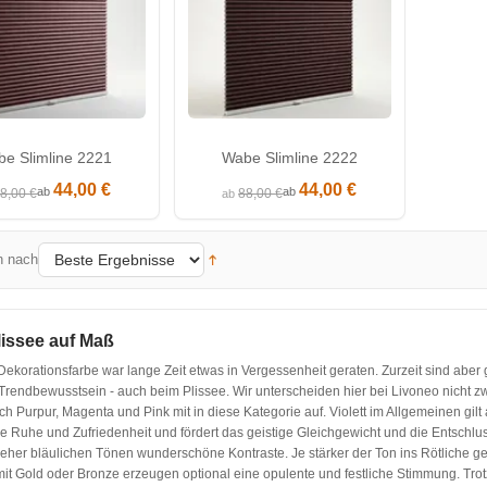
e Slimline 2221
Wabe Slimline 2222
44,00 €
44,00 €
ab
ab
8,00 €
88,00 €
ab
n nach
lissee auf Maß
 Dekorationsfarbe war lange Zeit etwas in Vergessenheit geraten. Zurzeit sind aber
Trendbewusstsein - auch beim Plissee. Wir unterscheiden hier bei Livoneo nicht 
h Purpur, Magenta und Pink mit in diese Kategorie auf. Violett im Allgemeinen gilt al
re Ruhe und Zufriedenheit und fördert das geistige Gleichgewicht und die Entschl
 eher bläulichen Tönen wunderschöne Kontraste. Je stärker der Ton ins Rötliche ge
it Gold oder Bronze erzeugen optional eine opulente und festliche Stimmung. Trotz i