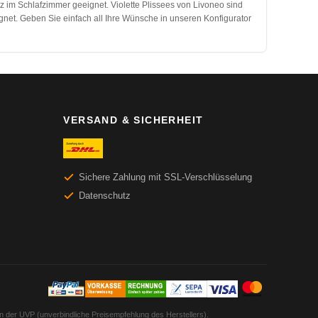
z im Schlafzimmer geeignet. Violette Plissees von Livoneo sind
gnet. Geben Sie einfach all Ihre Wünsche in unseren Konfigurator
VERSAND & SICHERHEIT
Sichere Zahlung mit SSL-Verschlüsselung
Datenschutz
en der UVP (unverbindliche Preisempfehlung des Herstellers).