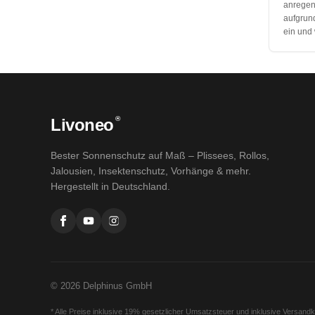
anregend
aufgrund
ein und
®
Livoneo
Bester Sonnenschutz auf Maß – Plissees, Rollos,
Jalousien, Insektenschutz, Vorhänge & mehr.
Hergestellt in Deutschland.
© 2026 Delphinus GmbH
* Alle Preise inklusive 19% gesetzlicher Umsatzsteuer und inklusive Versand