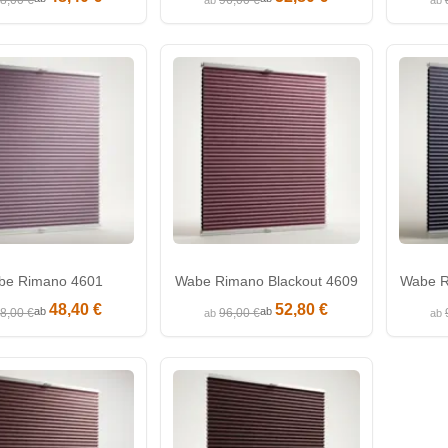
8,00 €
96,00 €
ab
ab
be Rimano 4601
Wabe Rimano Blackout 4609
Wabe R
48,40 €
52,80 €
ab
ab
8,00 €
96,00 €
ab
ab