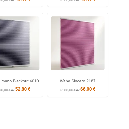
88,00 €
88,00 €
ab
imano Blackout 4610
Wabe Sincero 2187
52,80 €
66,00 €
ab
ab
96,00 €
88,00 €
ab