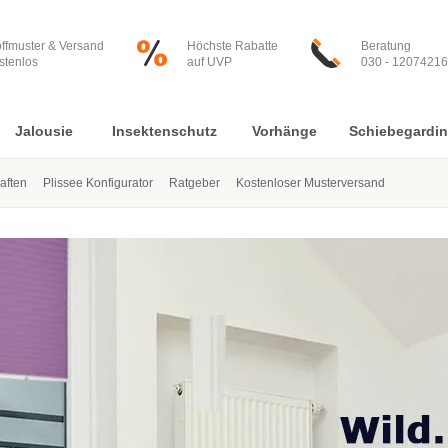
offmuster & Versand
Höchste Rabatte
Beratung
stenlos
auf UVP
030 - 12074216
Jalousie
Insektenschutz
Vorhänge
Schiebegardi
aften
Plissee Konfigurator
Ratgeber
Kostenloser Musterversand