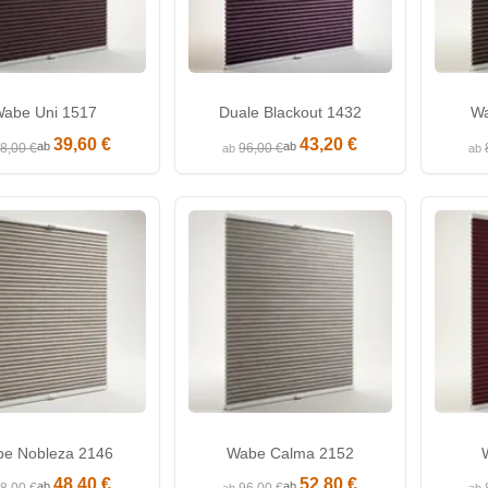
abe Uni 1517
Duale Blackout 1432
Wa
39,60 €
43,20 €
ab
ab
8,00 €
96,00 €
ab
ab
e Nobleza 2146
Wabe Calma 2152
48,40 €
52,80 €
ab
ab