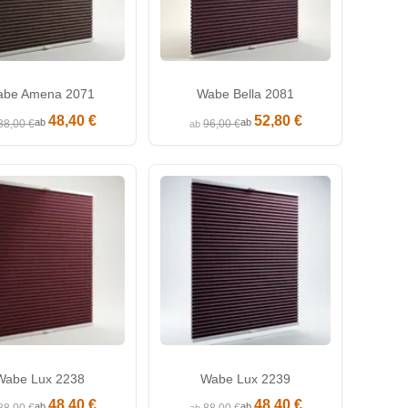
be Amena 2071
Wabe Bella 2081
48,40 €
52,80 €
ab
ab
88,00 €
96,00 €
ab
Wabe Lux 2238
Wabe Lux 2239
48,40 €
48,40 €
ab
ab