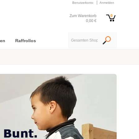
Benutzerkonto
Anmelden
Zum Warenkorb
0
0,00 €
nen
Raffrollos