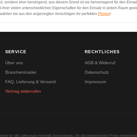
, sondern eher beruhigend, aus diesem Grund ist sie hervorragend für den Einsat
 ihrer vielen unterschiedlichen Eigenschaften für den Einsatz in jedem Raum geei
 wählen sie aus den angezeigten Vorschlägen Ihr perfektes
Plissee
!
SERVICE
RECHTLICHES
Über uns
AGB & Widerruf
Brancheninsider
Datenschutz
FAQ, Lieferung & Versand
Impressum
Vertrag widerrufen
kosten für alle Lieferungen innerhalb Deutschlands. Die durchgestrichenen Preise entsprech