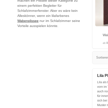
machen ein Plissee dieser Kategorie zu
einem perfekten Begleiter für
Schlafzimmerfenster. Aber es wäre kein
Alleskönner, wenn ein lilafarbenes
Wabenplissee
nur im Schlafzimmer seine
Vorteile ausspielen könnte.
Wab
8
ab
Sortiere
Lila P
Lila als
vorn im 
auch noc
für inne
sich bei
Muster m