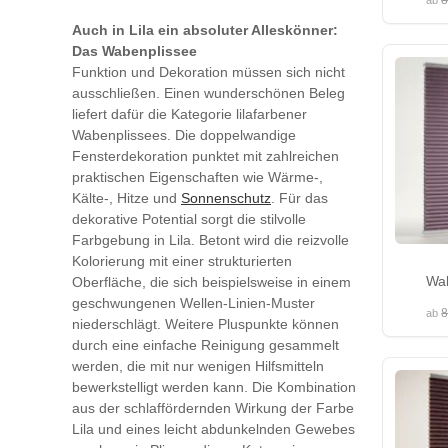
8
ab
Auch in Lila ein absoluter Alleskönner:
Das Wabenplissee
Funktion und Dekoration müssen sich nicht
ausschließen. Einen wunderschönen Beleg
liefert dafür die Kategorie lilafarbener
Wabenplissees. Die doppelwandige
Fensterdekoration punktet mit zahlreichen
praktischen Eigenschaften wie Wärme-,
Kälte-, Hitze und
Sonnenschutz
. Für das
dekorative Potential sorgt die stilvolle
Farbgebung in Lila. Betont wird die reizvolle
Kolorierung mit einer strukturierten
Wa
Oberfläche, die sich beispielsweise in einem
geschwungenen Wellen-Linien-Muster
8
ab
niederschlägt. Weitere Pluspunkte können
durch eine einfache Reinigung gesammelt
werden, die mit nur wenigen Hilfsmitteln
bewerkstelligt werden kann. Die Kombination
aus der schlaffördernden Wirkung der Farbe
Lila und eines leicht abdunkelnden Gewebes