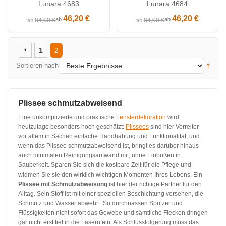
Lunara 4683
Lunara 4684
46,20 €
46,20 €
ab
ab
84,00 €
84,00 €
ab
ab
1
2
Sortieren nach
Plissee schmutzabweisend
Eine unkomplizierte und praktische
Fensterdekoration
wird
heutzutage besonders hoch geschätzt:
Plissees
sind hier Vorreiter
vor allem in Sachen einfache Handhabung und Funktionalität, und
wenn das Plissee schmutzabweisend ist, bringt es darüber hinaus
auch minimalen Reinigungsaufwand mit, ohne Einbußen in
Sauberkeit. Sparen Sie sich die kostbare Zeit für die Pflege und
widmen Sie sie den wirklich wichtigen Momenten Ihres Lebens. Ein
Plissee mit Schmutzabweisung
ist hier der richtige Partner für den
Alltag. Sein Stoff ist mit einer speziellen Beschichtung versehen, die
Schmutz und Wasser abwehrt. So durchnässen Spritzer und
Flüssigkeiten nicht sofort das Gewebe und sämtliche Flecken dringen
gar nicht erst tief in die Fasern ein. Als Schlussfolgerung muss das