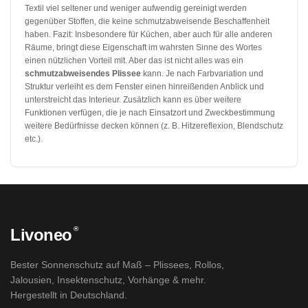
Textil viel seltener und weniger aufwendig gereinigt werden
gegenüber Stoffen, die keine schmutzabweisende Beschaffenheit
haben. Fazit: Insbesondere für Küchen, aber auch für alle anderen
Räume, bringt diese Eigenschaft im wahrsten Sinne des Wortes
einen nützlichen Vorteil mit. Aber das ist nicht alles was ein
schmutzabweisendes Plissee
kann. Je nach Farbvariation und
Struktur verleiht es dem Fenster einen hinreißenden Anblick und
unterstreicht das Interieur. Zusätzlich kann es über weitere
Funktionen verfügen, die je nach Einsatzort und Zweckbestimmung
weitere Bedürfnisse decken können (z. B. Hitzereflexion, Blendschutz
etc.).
®
Livoneo
Bester Sonnenschutz auf Maß – Plissees, Rollos,
Jalousien, Insektenschutz, Vorhänge & mehr.
Hergestellt in Deutschland.