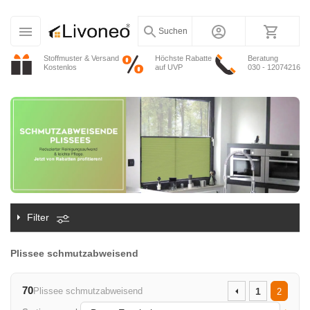
Suchen
Stoffmuster & Versand
Höchste Rabatte
Beratung
Kostenlos
auf UVP
030 - 12074216
Filter
Plissee schmutzabweisend
70
Plissee schmutzabweisend
1
2