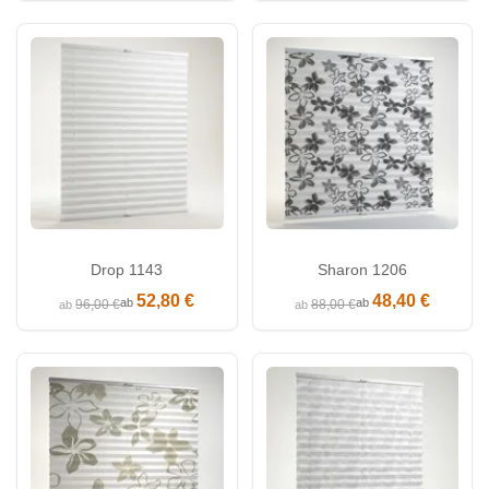
Drop 1143
Sharon 1206
52,80 €
48,40 €
ab
ab
96,00 €
88,00 €
ab
ab