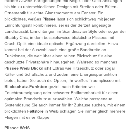
mildere Altweiß-Farbgebungen mit Beige- oder Gelb-Anklängen
bis hin zu unterschiedlichen Designs mit Streifen oder Blüten-
Ornamentik für echte Glanzmomente am Fenster. Ein
blickdichtes, weißes
Plissee
lässt sich schlichtweg mit jedem
Einrichtungsstil kombinieren, sei es der derzeit angesagte
Landhausstil, Einrichtungen im Scandinavian Style oder sogar der
Shabby Chic, in dem beispielsweise blickdichte Plissees mit
Crush-Optik eine ideale optische Ergänzung darstellen. Hinzu
kommt bei der Auswahl auch eine große Bandbreite an
Funktionen, die weit über einen reinen Blickschutz für eine
geschützte Privatsphäre hinausgehen. Während so manches
Plissee Weiß Blickdicht
Extras wie Hitzeschutz oder sogar
Kälte- und Schallschutz und zudem eine Energiesparfunktion
bietet, haben Sie auch die Option, Ihr weißes Traumplissee mit
Blickschutz-Funktion
gezielt nach Kriterien wie
Feuchtraumeignung oder schwerer Entflammbarkeit für einen
optimalen Brandschutz auszuwählen. Welche passgenaue
Systemlösung Sie auch immer für Ihr Zuhause suchen, mit einem
blickdichten
Faltstore
in Weiß schlagen Sie immer gleich mehrere
Fliegen mit einer Klappe.
Plissee Weiß