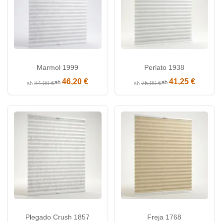
Marmol 1999
Perlato 1938
46,20 €
41,25 €
ab
ab
84,00 €
75,00 €
ab
ab
Plegado Crush 1857
Freja 1768