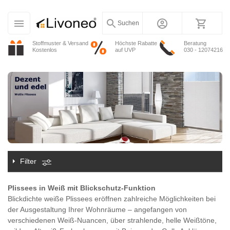
Suchen
Stoffmuster & Versand
Höchste Rabatte
Beratung
Kostenlos
auf UVP
030 - 12074216
Filter
Plissees in Weiß mit Blickschutz-Funktion
Blickdichte weiße Plissees eröffnen zahlreiche Möglichkeiten bei
der Ausgestaltung Ihrer Wohnräume – angefangen von
verschiedenen Weiß-Nuancen, über strahlende, helle Weißtöne,