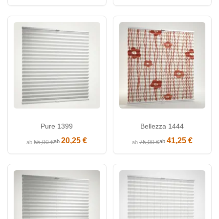
Pure 1399
Bellezza 1444
20,25 €
41,25 €
ab
ab
55,00 €
75,00 €
ab
ab