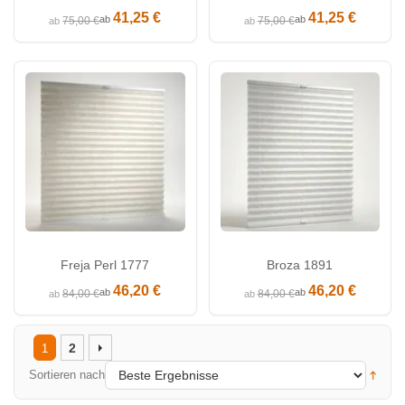
41,25 €
41,25 €
ab
ab
75,00 €
75,00 €
ab
ab
Freja Perl 1777
Broza 1891
46,20 €
46,20 €
ab
ab
84,00 €
84,00 €
ab
ab
2
1
Sortieren nach