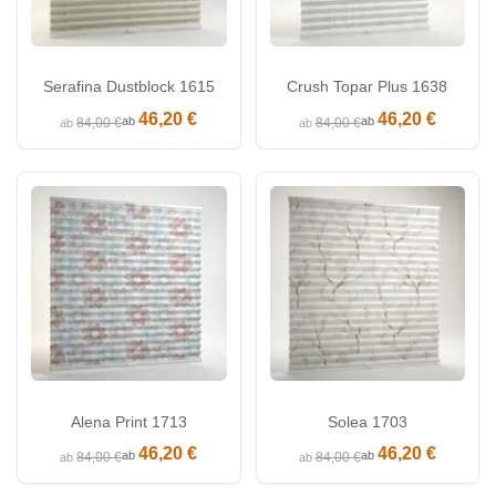
Serafina Dustblock 1615
Crush Topar Plus 1638
46,20 €
46,20 €
ab
ab
84,00 €
84,00 €
ab
ab
Alena Print 1713
Solea 1703
46,20 €
46,20 €
ab
ab
84,00 €
84,00 €
ab
ab