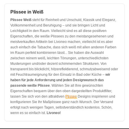
Plissee in Weiß
Plissee Weiß
steht für Reinheit und Unschuld, Klassik und Eleganz,
Vollkommenheit und Beruhigung – und sie bringen Licht und
Leichtigkeit in den Raum. Vielleicht sind es all diese positiven
Eigenschaften, die weiße Plissees zu den meistangesehenen und
meistverkauften Artikeln bei Livoneo machen, vielleicht ist es aber
auch einfach die Tatsache, dass sich weiß mit allen anderen Farben
im Raum perfekt kombinieren lässt... Sie haben die Auswahl
zwischen reinem weiß, leichten Tönungen, unterschiedlichsten
Musterungen und/oder dezent schimmernden Strukturen. Von
transparent bis blickdicht, hitzereflektierend, schmutzabweisend oder
mit Feuchtraumeignung für den Einsatz in Bad oder Küche –
wir
haben für jede Anforderung und jeden Designwunsch das
passende weiße Plissee
. Wählen Sie all Ihre gewünschten
Eigenschaften bequem über den oben dargestellten Produktfilter,
lassen Sie sich von den attraktiven
Plissee
Designs inspirieren und
konfigurieren Sie Ihr Maßplissee ganz nach Wunsch. Der Versand
erfolgt nach wenigen Tagen, selbstverständlich kostenlos. Schön,
wenn es so einfach ist.
Livoneo!