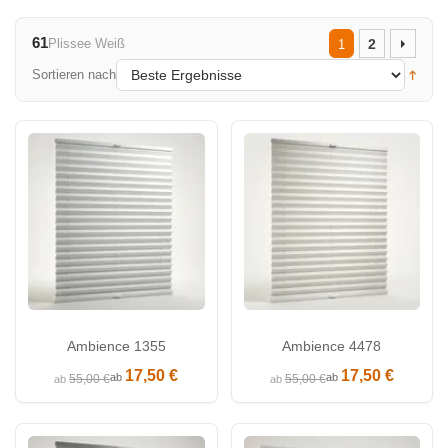
61
Plissee Weiß
2
1
Sortieren nach
Ambience 1355
Ambience 4478
17,50 €
17,50 €
ab
ab
55,00 €
55,00 €
ab
ab