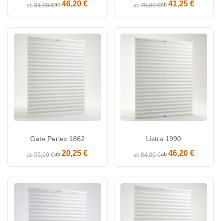
46,20 €
41,25 €
ab
ab
84,00 €
75,00 €
ab
ab
Gate Perlex 1862
Listra 1990
20,25 €
46,20 €
ab
ab
55,00 €
84,00 €
ab
ab