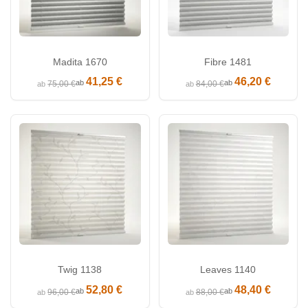
Madita 1670
Fibre 1481
41,25 €
46,20 €
ab
ab
75,00 €
84,00 €
ab
ab
Twig 1138
Leaves 1140
52,80 €
48,40 €
ab
ab
96,00 €
88,00 €
ab
ab