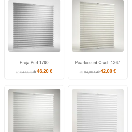
Freja Perl 1790
Pearlescent Crush 1367
46,20 €
42,00 €
ab
ab
84,00 €
84,00 €
ab
ab