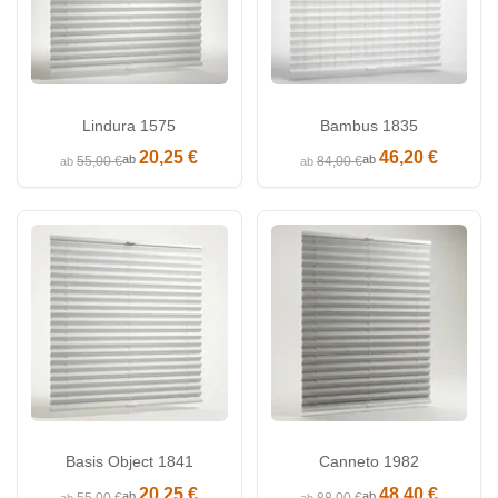
Lindura 1575
Bambus 1835
20,25 €
46,20 €
ab
ab
55,00 €
84,00 €
ab
ab
Basis Object 1841
Canneto 1982
20,25 €
48,40 €
ab
ab
55,00 €
88,00 €
ab
ab