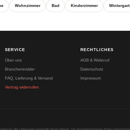
he
Wohnzimmer
Bad
Kinderzimmer
Wintergar
SERVICE
RECHTLICHES
Über uns
AGB & Widerruf
Brancheninsider
Datenschutz
FAQ, Lieferung & Versand
Impressum
Vertrag widerrufen
kosten für alle Lieferungen innerhalb Deutschlands. Die durchgestrichenen Preise entsprech