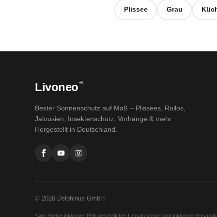
Plissee
Grau
Küc
®
Livoneo
Bester Sonnenschutz auf Maß – Plissees, Rollos,
Jalousien, Insektenschutz, Vorhänge & mehr.
Hergestellt in Deutschland.
© 2026 Delphinus GmbH
* Alle Preise inklusive 19% gesetzlicher Umsatzsteuer und inklusive Versand