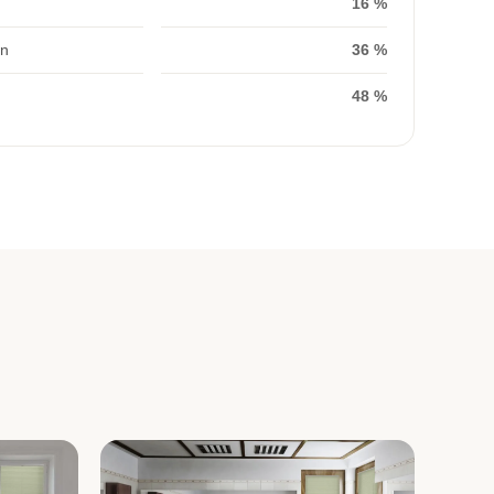
16 %
on
36 %
48 %