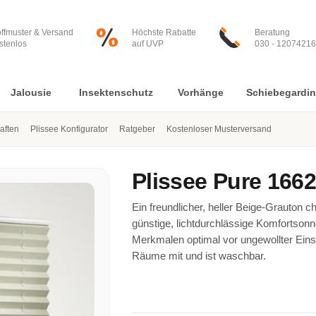
offmuster & Versand
Höchste Rabatte
Beratung
stenlos
auf UVP
030 - 12074216
Jalousie
Insektenschutz
Vorhänge
Schiebegardi
aften
Plissee Konfigurator
Ratgeber
Kostenloser Musterversand
Plissee
Pure 166
Ein freundlicher, heller Beige-Grauton c
günstige, lichtdurchlässige Komfortsonn
Merkmalen optimal vor ungewollter Einsi
Räume mit und ist waschbar.