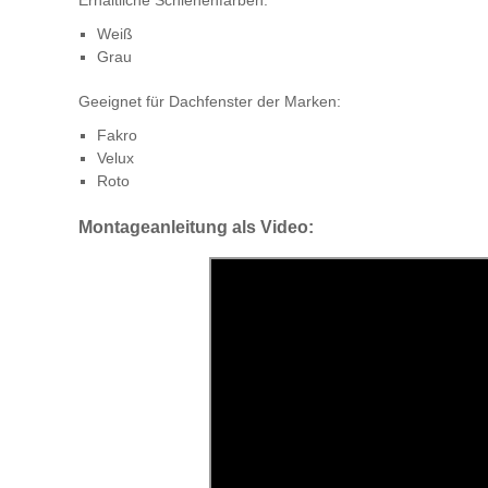
Erhältliche Schienenfarben:
Weiß
Grau
Geeignet für Dachfenster der Marken:
Fakro
Velux
Roto
Montageanleitung als Video: