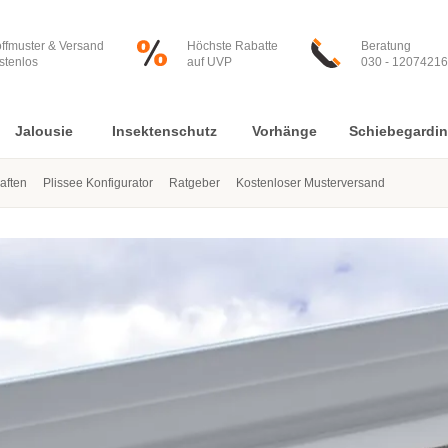
offmuster & Versand
Höchste Rabatte
Beratung
stenlos
auf UVP
030 - 12074216
Jalousie
Insektenschutz
Vorhänge
Schiebegardi
aften
Plissee Konfigurator
Ratgeber
Kostenloser Musterversand