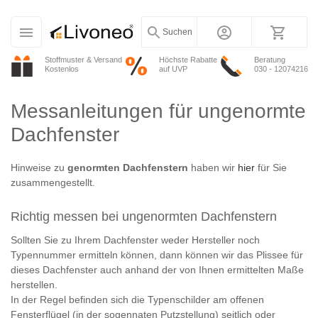
Suchen
Stoffmuster & Versand
Höchste Rabatte
Beratung
Kostenlos
auf UVP
030 - 12074216
Messanleitungen für ungenormte
Dachfenster
Hinweise zu
genormten Dachfenstern
haben wir
hier
für Sie
zusammengestellt.
Richtig messen bei ungenormten Dachfenstern
Sollten Sie zu Ihrem Dachfenster weder Hersteller noch
Typennummer ermitteln können, dann können wir das Plissee für
dieses Dachfenster auch anhand der von Ihnen ermittelten Maße
herstellen.
In der Regel befinden sich die Typenschilder am offenen
Fensterflügel (in der sogennaten Putzstellung) seitlich oder