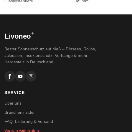
Glasleistentiefe
45 mm
®
Livoneo
Bester Sonnenschutz auf Maß – Plissees, Rollos,
Jalousien, Insektenschutz, Vorhänge & mehr.
Hergestellt in Deutschland.
SERVICE
Über uns
Brancheninsider
FAQ, Lieferung & Versand
Vertrag widerrufen