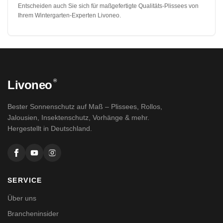
Entscheiden auch Sie sich für maßgefertigte Qualitäts-Plissees von
Ihrem Wintergarten-Experten Livoneo.
®
Livoneo
Bester Sonnenschutz auf Maß – Plissees, Rollos,
Jalousien, Insektenschutz, Vorhänge & mehr.
Hergestellt in Deutschland.
SERVICE
Über uns
Brancheninsider