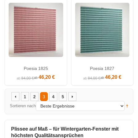
Poesia 1825
Poesia 1827
46,20 €
46,20 €
ab
ab
84,00 €
84,00 €
ab
ab
1
2
4
5
3
Sortieren nach
Plissee auf Maß – für Wintergarten-Fenster mit
höchsten Qualitätsansprüchen