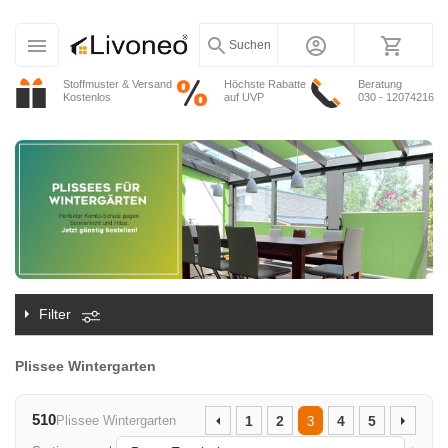
Suchen
Stoffmuster & Versand
Höchste Rabatte
Beratung
Kostenlos
auf UVP
030 - 12074216
Filter
Plissee Wintergarten
510
Plissee Wintergarten
1
2
4
5
3